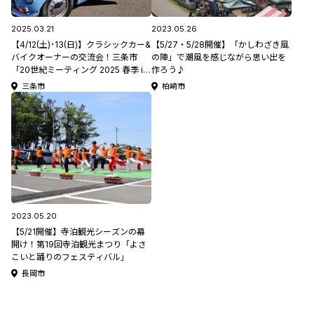
2025.03.21
2023.05.26
【4/12(土)･13(日)】クラシックカー&
【5/27・5/28開催】「かしわざき風
バイクオーナーの交流会！三条市
の陣」で潮風を感じながら思い出を
「20世紀ミーティング 2025 春季 in
作ろう♪
ミズベリング三条」/「オールドタイ
三条市
柏崎市
マー読者ミーティング in KYOWA /キ
ャンプファイヤーナイトイベント(12
日夜)」！。
2023.05.20
【5/21開催】寺泊観光シーズンの幕
開け！第19回寺泊観光まつり「よさ
こいと踊りのフェスティバル」
長岡市