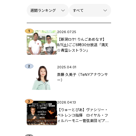
2026.07.25
【新潟ロケ! りんごあめなす】
8/1(土)ごご6時30分放送「満天
☆青空レストラン」
2025.04.01
斎藤 久美子（TeNYアナウンサ
ー）
2026.04.13
【りゅーとぴあ】ヴァシリー・
ペトレンコ指揮 ロイヤル・フ
ィルハーモニー管弦楽団 ピア
ノ：辻󠄀井伸行