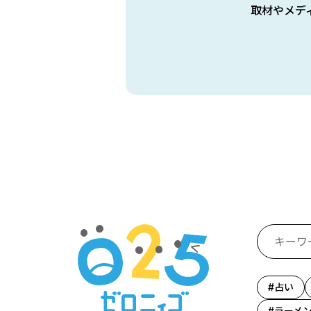
取材やメデ
占い
ラーメ