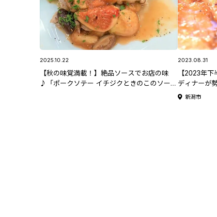
2025.10.22
2023.08.31
【秋の味覚満載！】絶品ソースでお店の味
【2023年
♪「ポークソテー イチジクときのこのソース
ディナーが
」10/22(水)放送 野股先生のレシピ
ナー5選」！
新潟市