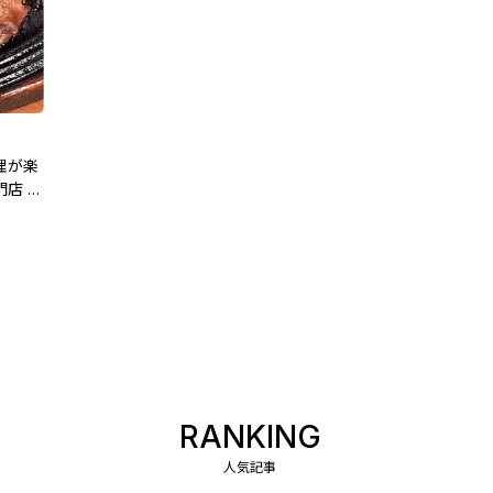
理が楽
店 は
RANKING
人気記事