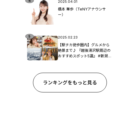
2025.04.01
橋本 華歩（TeNYアナウンサ
ー）
2025.02.23
【駅チカ徒歩圏内】グルメから
絶景まで♪ 『越後湯沢駅周辺の
おすすめスポット5選』 #新潟観
光
ランキングをもっと見る