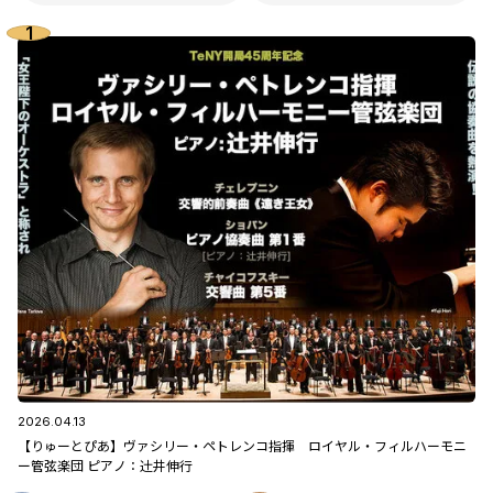
2026.04.13
【りゅーとぴあ】ヴァシリー・ペトレンコ指揮 ロイヤル・フィルハーモニ
ー管弦楽団 ピアノ：辻󠄀井伸行