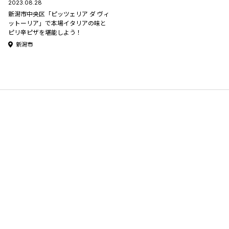
2023.08.28
新潟市中央区「ピッツェリア ダ ヴィ
ットーリア」で本場イタリアの味と
ピリ辛ピザを堪能しよう！
新潟市