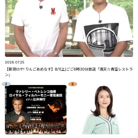
2026.07.25
【新潟ロケ! りんごあめなす】8/1(土)ごご6時30分放送「満天☆青空レストラ
ン」