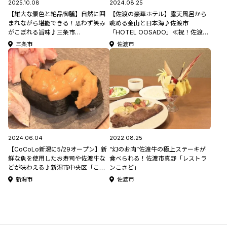
2025.10.08
2024.08.25
【雄大な景色と絶品御膳】自然に囲
【佐渡の豪華ホテル】露天風呂から
まれながら堪能できる！思わず笑み
眺める金山と日本海♪佐渡市
がこぼれる旨味♪三条市
「HOTEL OOSADO」≪祝！佐渡金
「Restaurant雪峰」
山世界遺産登録≫ #佐渡観光
三条市
佐渡市
2024.06.04
2022.08.25
【CoCoLo新潟に5/29オープン】新
“幻のお肉”佐渡牛の極上ステーキが
鮮な魚を使用したお寿司や佐渡牛な
食べられる！佐渡市真野「レストラ
どが味わえる♪新潟市中央区「こと
ンこさど」
ぶき寿司 c/o まいもん寿司」
新潟市
佐渡市