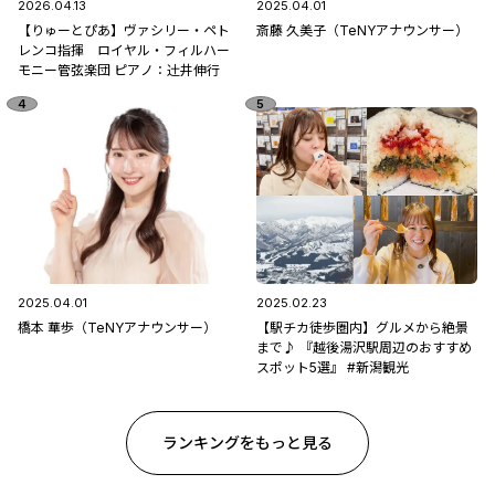
2026.04.13
2025.04.01
【りゅーとぴあ】ヴァシリー・ペト
斎藤 久美子（TeNYアナウンサー）
レンコ指揮 ロイヤル・フィルハー
モニー管弦楽団 ピアノ：辻󠄀井伸行
2025.04.01
2025.02.23
橋本 華歩（TeNYアナウンサー）
【駅チカ徒歩圏内】グルメから絶景
まで♪ 『越後湯沢駅周辺のおすすめ
スポット5選』 #新潟観光
ランキングをもっと見る