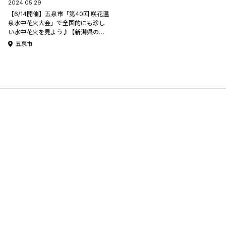
2024.05.29
【6/14開催】五泉市「第40回 咲花温
泉水中花火大会」で全国的にも珍し
い水中花火を見よう♪【新潟県の花
火大会特集2024】
五泉市