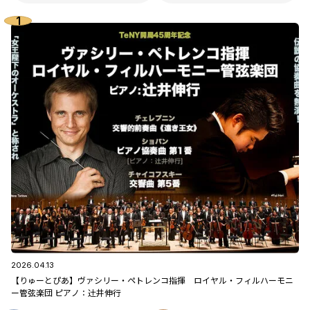
2026.04.13
【りゅーとぴあ】ヴァシリー・ペトレンコ指揮 ロイヤル・フィルハーモニ
ー管弦楽団 ピアノ：辻󠄀井伸行