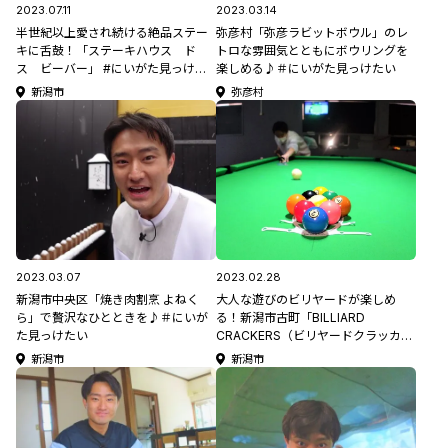
2023.07.11
2023.03.14
半世紀以上愛され続ける絶品ステー
弥彦村「弥彦ラビットボウル」のレ
キに舌鼓！「ステーキハウス ド
トロな雰囲気とともにボウリングを
ス ビーバー」 #にいがた見っけた
楽しめる♪＃にいがた見っけたい
い
新潟市
弥彦村
2023.03.07
2023.02.28
新潟市中央区「焼き肉割烹 よねく
大人な遊びのビリヤードが楽しめ
ら」で贅沢なひとときを♪＃にいが
る！新潟市古町「BILLIARD
た見っけたい
CRACKERS（ビリヤードクラッカ
ー）」＃にいがた見っけたい
新潟市
新潟市