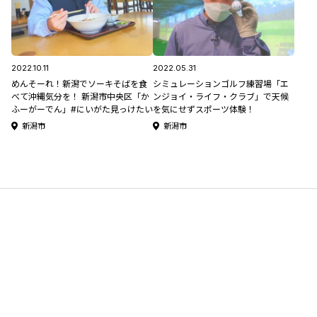
2022.10.11
2022.05.31
めんそーれ！新潟でソーキそばを食
シミュレーションゴルフ練習場「エ
べて沖縄気分を！ 新潟市中央区「か
ンジョイ・ライフ・クラブ」で天候
ふーがーでん」#にいがた見っけたい
を気にせずスポーツ体験！
新潟市
新潟市