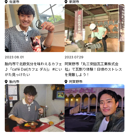
佐渡市
新潟市
2023.08.01
2023.07.29
胎内市で北欧気分を味わえるカフェ
阿賀野市「丸三安田瓦工業株式会
♪「café Dal(カフェ ダル)」 #にい
社」で瓦割り体験！日頃のストレス
がた見っけたい
を発散しよう！
胎内市
阿賀野市