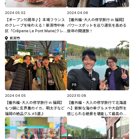
2024.05.02
2024.04.06
【オープン10周年♪】本場フランス
【番外編･大人の修学旅行 in 福岡】
のクレープを味わえる！新潟市中央
パワースポットを巡り運気を高める
区「Crêperie Le Pont Marie(クレー
辰年の開運旅！
プリー ル ポンマリ)」#にいがた見っ
新潟市
けたい
PR
2024.04.05
2023.10.08
【番外編･大人の修学旅行 in 福岡】
【番外編・大人の修学旅行で北海道
もつ鍋に玄界灘のイカ、明太子など
へ】新鮮な海の幸グルメや大自然を
福岡の絶品グルメ5選♪
感じられる絶景を堪能して最高の思
い出作り！