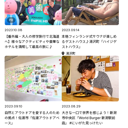
PR
2023.10.08
2023.09.14
【番外編・大人の修学旅行で北海道
本格フィンランド式サウナが楽しめ
へ】様々なアクティビティや豪華な
るゲストハウス♪湯沢町「ハイジゲ
ホテルを満喫して最高の旅に♪
ストハウス」
湯沢町
2023.09.10
2023.08.29
自然とアウトドアを愛する人のため
大きな一口で世界を感じよう！新潟
の拠点！佐渡市「佐渡アウトドアベ
市中央区「World Burger 新潟駅前
ース」
店」 #にいがた見っけたい