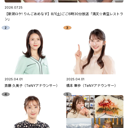
2026.07.25
【新潟ロケ! りんごあめなす】8/1(土)ごご6時30分放送「満天☆青空レストラ
ン」
2025.04.01
2025.04.01
斎藤 久美子（TeNYアナウンサー）
橋本 華歩（TeNYアナウンサー）