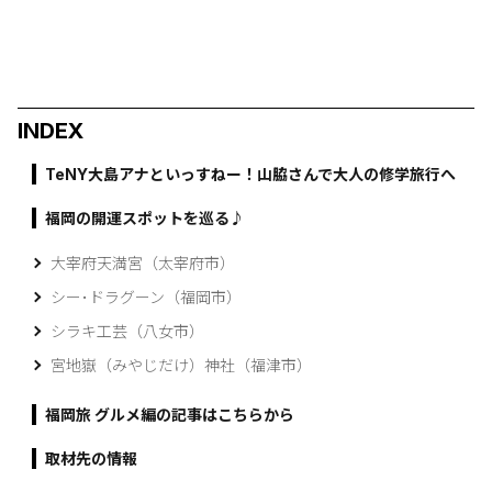
INDEX
TeNY大島アナといっすねー！山脇さんで大人の修学旅行へ
福岡の開運スポットを巡る♪
大宰府天満宮（太宰府市）
シー･ドラグーン（福岡市）
シラキ工芸（八女市）
宮地嶽（みやじだけ）神社（福津市）
福岡旅 グルメ編の記事はこちらから
取材先の情報