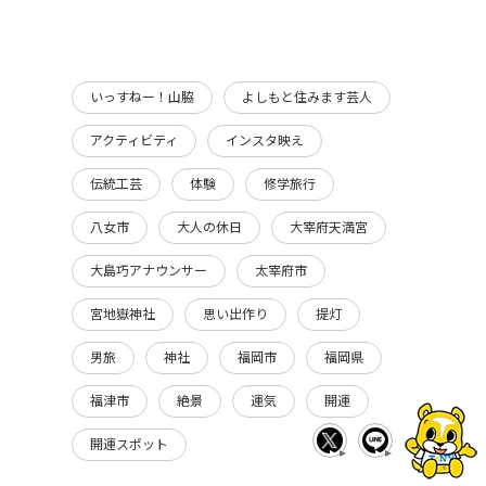
いっすねー！山脇
よしもと住みます芸人
アクティビティ
インスタ映え
伝統工芸
体験
修学旅行
八女市
大人の休日
大宰府天満宮
大島巧アナウンサー
太宰府市
宮地嶽神社
思い出作り
提灯
男旅
神社
福岡市
福岡県
福津市
絶景
運気
開運
開運スポット