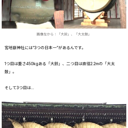
画像左から：「大鈴」、「大太鼓」
宮地嶽神社には“3つの日本一”があるんです。
1つ目は重さ450kgある「大鈴」、二つ目は直径2.2mの「大太
鼓」。
そして3つ目は…