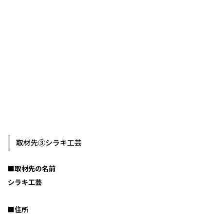
取材先➂シラキ工芸
■取材先の名前
シラキ工芸
■住所