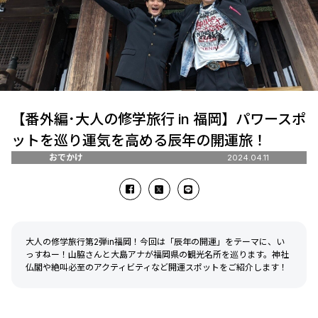
【番外編･大人の修学旅行 in 福岡】パワースポ
ットを巡り運気を高める辰年の開運旅！
おでかけ
2024.04.11
大人の修学旅行第2弾in福岡！今回は「辰年の開運」をテーマに、い
っすねー！山脇さんと大島アナが福岡県の観光名所を巡ります。神社
仏閣や絶叫必至のアクティビティなど開運スポットをご紹介します！