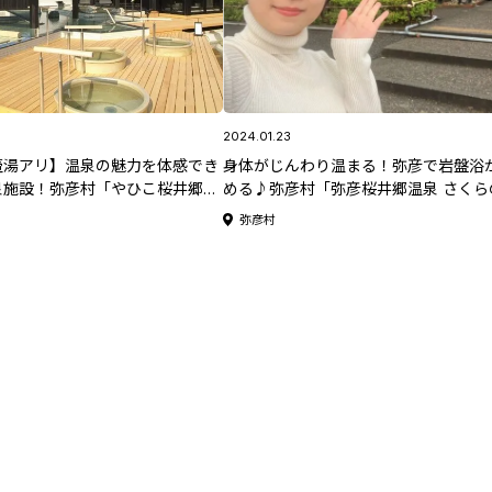
2024.01.23
壷湯アリ】温泉の魅力を体感でき
身体がじんわり温まる！弥彦で岩盤浴
泉施設！弥彦村「やひこ桜井郷温
める♪弥彦村「弥彦桜井郷温泉 さくら
湯」【新潟県日帰り温泉特集
#にいがた見っけたい
弥彦村