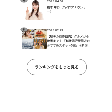
2025.04.01
橋本 華歩（TeNYアナウンサ
ー）
2025.02.23
【駅チカ徒歩圏内】グルメから
絶景まで♪ 『越後湯沢駅周辺の
おすすめスポット5選』 #新潟観
光
ランキングをもっと見る