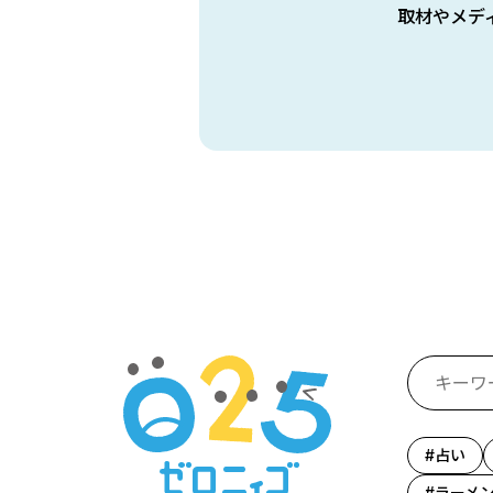
取材やメデ
占い
ラーメ