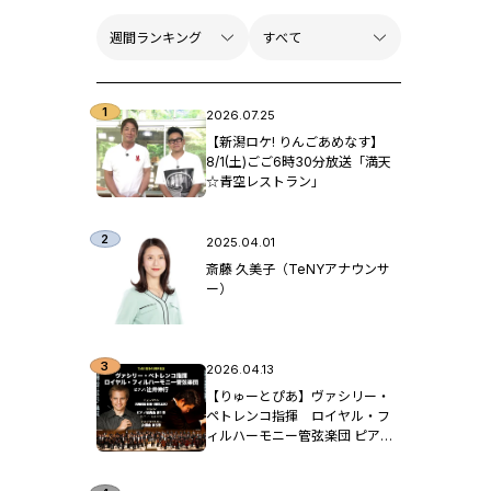
2026.07.25
【新潟ロケ! りんごあめなす】
8/1(土)ごご6時30分放送「満天
☆青空レストラン」
2025.04.01
斎藤 久美子（TeNYアナウンサ
ー）
2026.04.13
【りゅーとぴあ】ヴァシリー・
ペトレンコ指揮 ロイヤル・フ
ィルハーモニー管弦楽団 ピア
ノ：辻󠄀井伸行