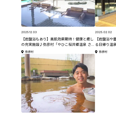
2025.12.03
2025.02.02
【岩盤浴もあり】美肌効果期待！健康と癒し
【岩盤浴や
の充実施設♪弥彦村「やひこ桜井郷温泉 さく
る日帰り温
らの湯」【新潟県日帰り温泉特集】
泉 さくらの
弥彦村
弥彦村
2025】