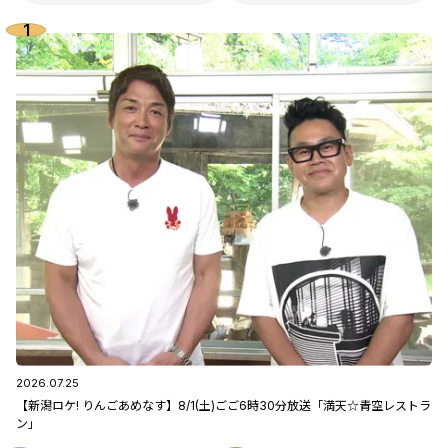
2026.07.25
【新潟ロケ! りんごあめなす】8/1(土)ごご6時30分放送「満天☆青空レストラ
ン」