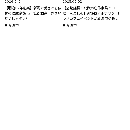
2026.01.31
2025.06.02
【明治32年創業】新潟で愛される伝
【会期延長！北欧の名作家具とコー
統の酒蔵 新潟市「笹祝酒造（ささい
ヒーを楽しむ】Artek(アルテック)コ
わいしゅぞう）」
ラボカフェイベントが新潟市や長岡
市で開催中！
新潟市
新潟市