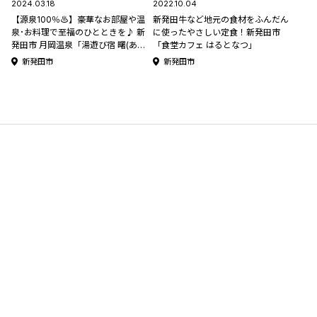
2024.03.18
2022.10.04
【源泉100％♨】豪華なお部屋や温
新発田牛など地元の食材をふんだん
泉･お料理で至福のひとときを♪ 新
に使ったやさしい定食！新発田市
発田市 月岡温泉「湯遊び宿 曙(あけ
「食堂カフェ はるとなつ」
ぼの)」
新発田市
新発田市