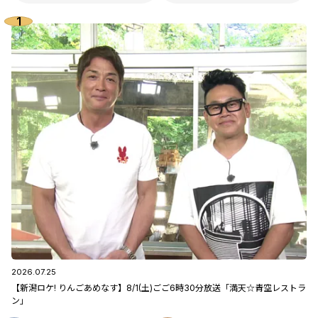
2026.07.25
【新潟ロケ! りんごあめなす】8/1(土)ごご6時30分放送「満天☆青空レストラ
ン」