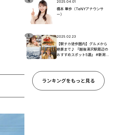
2025.04.01
橋本 華歩（TeNYアナウンサ
ー）
2025.02.23
【駅チカ徒歩圏内】グルメから
絶景まで♪ 『越後湯沢駅周辺の
おすすめスポット5選』 #新潟観
光
ランキングをもっと見る