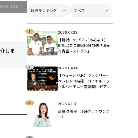
2023.12.22
2026.07.25
【新潟ロケ! りんごあめなす】
8/1(土)ごご6時30分放送「満天
紹介しま
☆青空レストラン」
2026.04.13
【りゅーとぴあ】ヴァシリー・
ペトレンコ指揮 ロイヤル・フ
ィルハーモニー管弦楽団 ピア
ノ：辻󠄀井伸行
2025.04.01
斎藤 久美子（TeNYアナウンサ
ー）