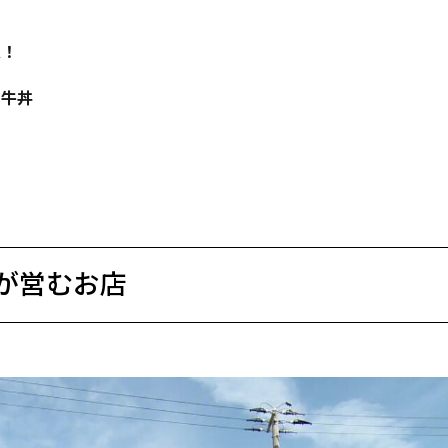
定！
田牛丼
が営むお店