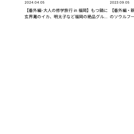
2024.04.05
2023.09.05
【番外編･大人の修学旅行 in 福岡】もつ鍋に
【番外編・
玄界灘のイカ、明太子など福岡の絶品グルメ
のソウルフ
5選♪
キhall～歌