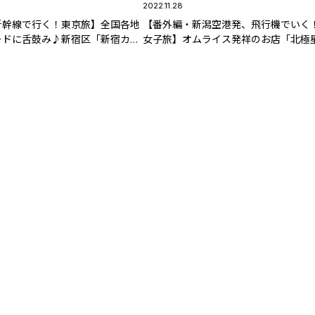
2022.11.28
新幹線で行く！東京旅】全国各地
【番外編・新潟空港発、飛行機でいく
ードに舌鼓み♪新宿区「新宿カブ
女子旅】オムライス発祥のお店「北極
舞伎横丁」