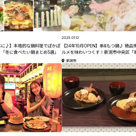
2025.01.12
体に♪】本格的な鍋料理でぽかぽ
【24年10月OPEN】串&もつ鍋♪ 絶品
！「冬に食べたい鍋まとめ5選」
ルメを味わいつくす！新潟市中央区「
ニューハカタスタイル 新潟万代口店」
新潟市