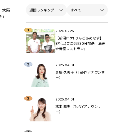
！大阪
星」
2026.07.25
【新潟ロケ! りんごあめなす】
8/1(土)ごご6時30分放送「満天
☆青空レストラン」
2025.04.01
斎藤 久美子（TeNYアナウンサ
ー）
2025.04.01
橋本 華歩（TeNYアナウンサ
ー）