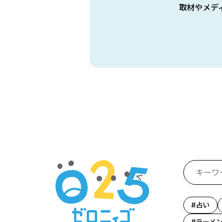
取材やメデ
占い
ラーメ