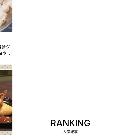
博多グ
串や。
RANKING
人気記事