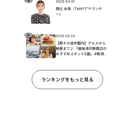
2025.04.01
西辻 未侑（TeNYアナウンサ
ー）
2025.02.23
【駅チカ徒歩圏内】グルメから
絶景まで♪ 『越後湯沢駅周辺の
おすすめスポット5選』 #新潟観
光
ランキングをもっと見る