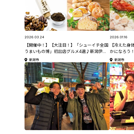
2026.03.24
2026.01.16
【開催中！】【大注目！】「シューイチ全国
【冷えた身
うまいもの博」初出店グルメ4選♪新潟伊勢
かになろう
丹で開催！第1弾は3月25日(水)から！
新潟市
新潟市