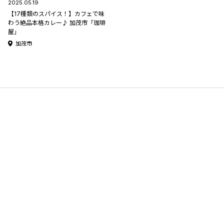
2025.05.19
【17種類のスパイス！】カフェで味
わう絶品本格カレー♪ 加茂市「珈琲
屋」
加茂市