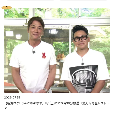
2026.07.25
【新潟ロケ! りんごあめなす】8/1(土)ごご6時30分放送「満天☆青空レストラ
ン」