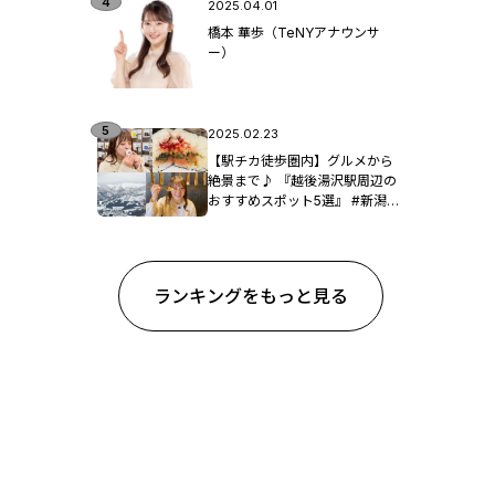
2025.04.01
橋本 華歩（TeNYアナウンサ
ー）
2025.02.23
【駅チカ徒歩圏内】グルメから
絶景まで♪ 『越後湯沢駅周辺の
おすすめスポット5選』 #新潟観
光
ランキングをもっと見る