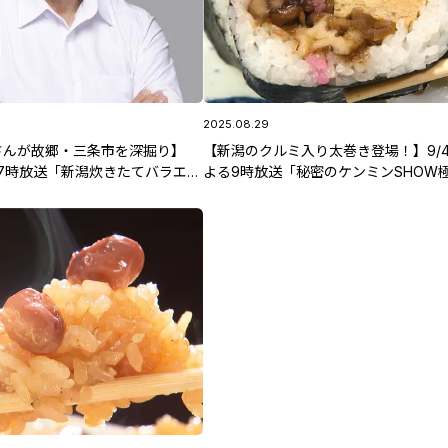
2025.08.29
さんが故郷・三条市を深掘り】
【新潟のクルミ入り太巻き登場！】9/4
)よる7時放送「新潟炊きたてバラエテ
よる9時放送「秘密のケンミンSHOW
ぎりハウス」