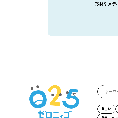
取材やメデ
占い
ラーメ