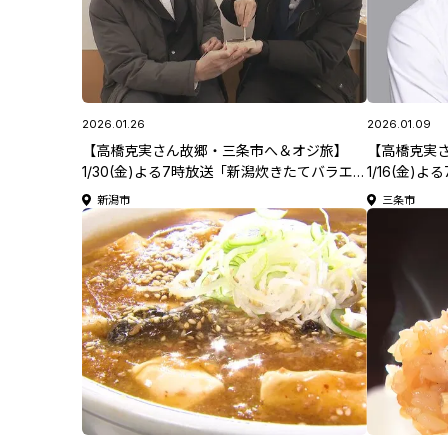
2026.01.26
2026.01.09
【高橋克実さん故郷・三条市へ＆オジ旅】
【高橋克実
1/30(金)よる7時放送「新潟炊きたてバラエ
1/16(金
ティー おにぎりハウス」
ィー おに
新潟市
三条市