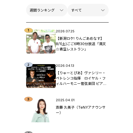
2026.07.25
【新潟ロケ! りんごあめなす】
8/1(土)ごご6時30分放送「満天
☆青空レストラン」
2026.04.13
【りゅーとぴあ】ヴァシリー・
ペトレンコ指揮 ロイヤル・フ
ィルハーモニー管弦楽団 ピア
ノ：辻󠄀井伸行
2025.04.01
斎藤 久美子（TeNYアナウンサ
ー）