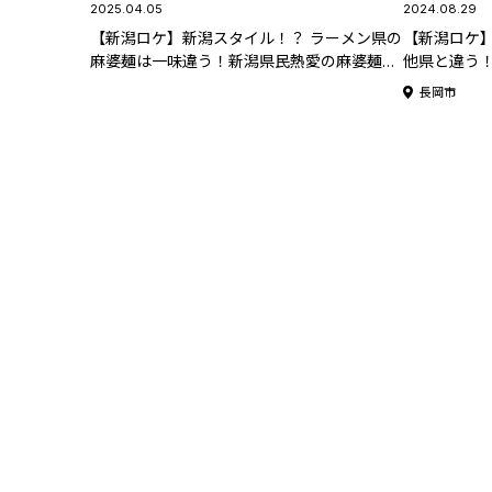
2025.04.05
2024.08.29
【新潟ロケ】新潟スタイル！？ ラーメン県の
【新潟ロケ】
麻婆麺は一味違う！新潟県民熱愛の麻婆麺が
他県と違う
スタジオに登場！「秘密のケンミンSHOW
に登場！『秘
長岡市
極」4月10日(木)よる9時放送！
日(木)よる