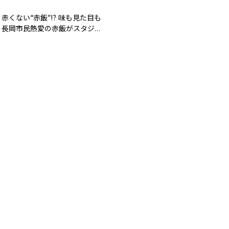
赤くない“赤飯”⁉ 味も見た目も
！長岡市民熱愛の赤飯がスタジオ
密のケンミンSHOW極』9月5
9時放送！