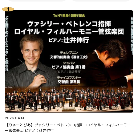
2026.04.13
【りゅーとぴあ】ヴァシリー・ペトレンコ指揮 ロイヤル・フィルハーモニ
ー管弦楽団 ピアノ：辻󠄀井伸行