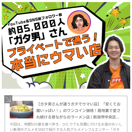
【ガタ男さんが通うガチでウマい店】「安くてお
腹いっぱい！」のワンコイン価格！路地裏で愛さ
れ続ける昔ながらのラーメン店 / 新潟市中央区
「ラーメン内山 」
今回は、年間500食を食べ歩き、ひとりでも気軽に行けるお店のおいし
い新潟のグルメをSNSで紹介する人気グルメインフルエンサー「ガタ