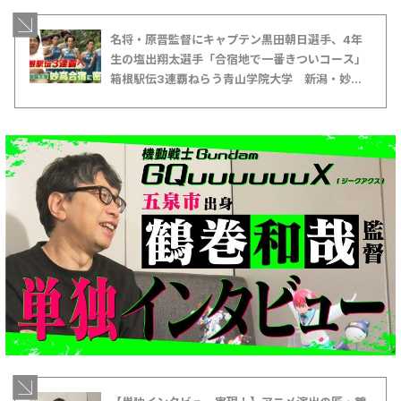
名将・原晋監督にキャプテン黒田朝日選手、4年
生の塩出翔太選手「合宿地で一番きついコース」
箱根駅伝3連覇ねらう青山学院大学 新潟・妙高
合宿に密着《新潟》