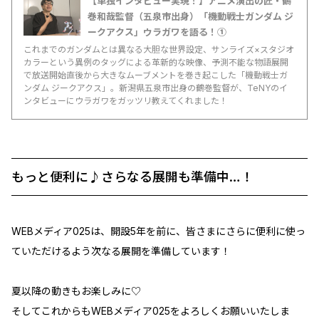
【単独インタビュー実現！】アニメ演出の匠・鶴
巻和哉監督（五泉市出身）「機動戦士ガンダム ジ
ークアクス」ウラガワを語る！①
これまでのガンダムとは異なる大胆な世界設定、サンライズ×スタジオ
カラーという異例のタッグによる革新的な映像、予測不能な物語展開
で放送開始直後から大きなムーブメントを巻き起こした「機動戦士ガ
ンダム ジークアクス」。新潟県五泉市出身の鶴巻監督が、TeNYのイ
ンタビューにウラガワをガッツリ教えてくれました！
もっと便利に♪さらなる展開も準備中…！
WEBメディア025は、開設5年を前に、皆さまにさらに便利に使っ
ていただけるよう次なる展開を準備しています！
夏以降の動きもお楽しみに♡
そしてこれからもWEBメディア025をよろしくお願いいたしま