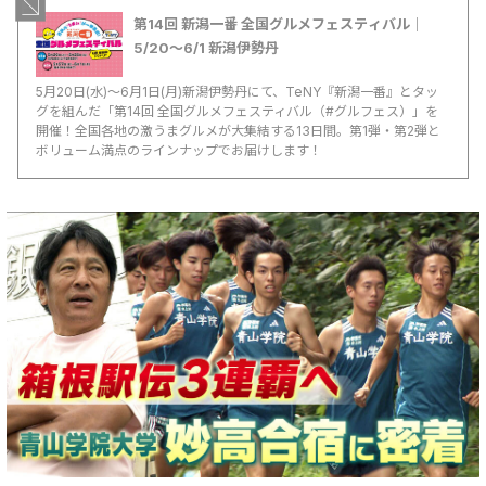
第14回 新潟一番 全国グルメフェスティバル｜
5/20〜6/1 新潟伊勢丹
5月20日(水)～6月1日(月)新潟伊勢丹にて、TeNY『新潟一番』とタッ
グを組んだ「第14回 全国グルメフェスティバル（#グルフェス）」を
開催！全国各地の激うまグルメが大集結する13日間。第1弾・第2弾と
ボリューム満点のラインナップでお届けします！