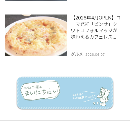
【2026年4月OPEN】ロ
ーマ発祥「ピンサ」ク
ワトロフォルマッジが
味わえるカフェレスト
ラン-見附市「Lien
Nostalgia(リアン ノス
グルメ
2026.06.07
タルジア)」