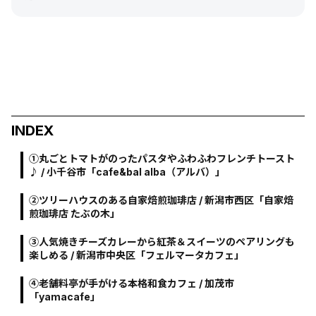
INDEX
①丸ごとトマトがのったパスタやふわふわフレンチトースト
♪ / 小千谷市「cafe&bal alba（アルバ）」
②ツリーハウスのある自家焙煎珈琲店 / 新潟市西区「自家焙
煎珈琲店 たぶの木」
③人気焼きチーズカレーから紅茶＆スイーツのペアリングも
楽しめる / 新潟市中央区「フェルマータカフェ」
④老舗料亭が手がける本格和食カフェ / 加茂市
「yamacafe」