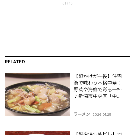
〈 1 / 1 〉
RELATED
【餡かけが主役】住宅
街で味わう本格中華！
野菜や海鮮で彩る一杯
♪新潟市中央区「中国
料理 揚子江分店」
ラーメン
2026.01.25
【越後湯沢駅ビル】地