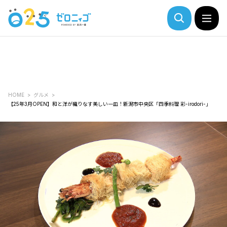
HOME
グルメ
【25年3月OPEN】和と洋が織りなす美しい一皿！新潟市中央区「四季料理 彩-irodori-」