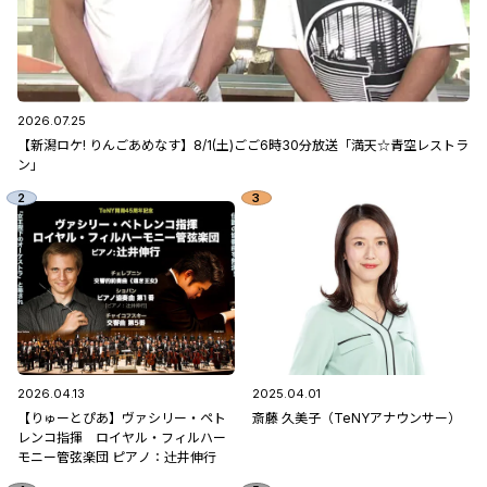
2026.07.25
【新潟ロケ! りんごあめなす】8/1(土)ごご6時30分放送「満天☆青空レストラ
ン」
2026.04.13
2025.04.01
【りゅーとぴあ】ヴァシリー・ペト
斎藤 久美子（TeNYアナウンサー）
レンコ指揮 ロイヤル・フィルハー
モニー管弦楽団 ピアノ：辻󠄀井伸行