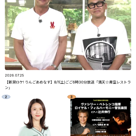
2026.07.25
【新潟ロケ! りんごあめなす】8/1(土)ごご6時30分放送「満天☆青空レストラ
ン」