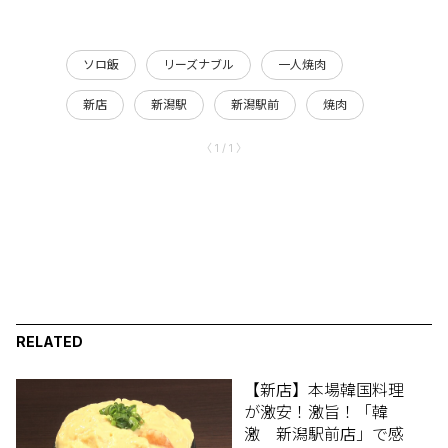
ソロ飯
リーズナブル
一人焼肉
新店
新潟駅
新潟駅前
焼肉
〈 1 / 1 〉
RELATED
【新店】本場韓国料理
が激安！激旨！「韓
激 新潟駅前店」で感