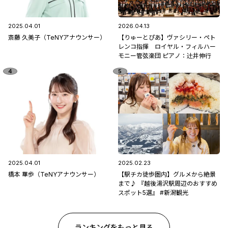
2025.04.01
2026.04.13
斎藤 久美子（TeNYアナウンサー）
【りゅーとぴあ】ヴァシリー・ペト
レンコ指揮 ロイヤル・フィルハー
モニー管弦楽団 ピアノ：辻󠄀井伸行
2025.04.01
2025.02.23
橋本 華歩（TeNYアナウンサー）
【駅チカ徒歩圏内】グルメから絶景
まで♪ 『越後湯沢駅周辺のおすすめ
スポット5選』 #新潟観光
ランキングをもっと見る