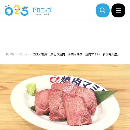
HOME
グルメ
コスパ最高！厚切り焼肉「お肉セルフ 焼肉マミレ 新潟弁天店」