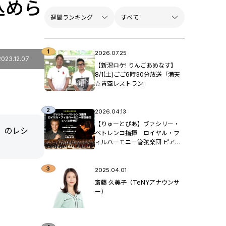
込めら
2026.07.25
2023.12.07
【新潟ロケ! りんごあめなす】
8/1(土)ごご6時30分放送「満天
☆青空レストラン」
2026.04.13
【りゅーとぴあ】ヴァシリー・
」のレシ
ペトレンコ指揮 ロイヤル・フ
ィルハーモニー管弦楽団 ピア
ノ：辻󠄀井伸行
2025.04.01
斎藤 久美子（TeNYアナウンサ
ー）