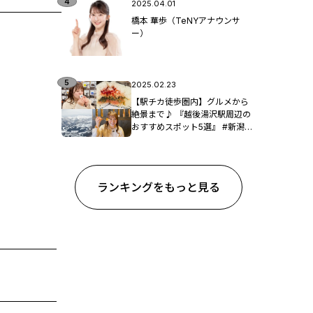
2025.04.01
橋本 華歩（TeNYアナウンサ
ー）
2025.02.23
【駅チカ徒歩圏内】グルメから
絶景まで♪ 『越後湯沢駅周辺の
おすすめスポット5選』 #新潟観
光
ランキングをもっと見る