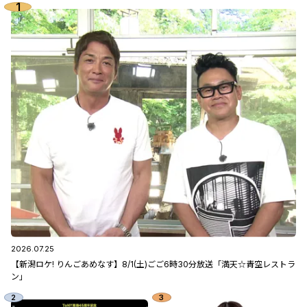
2026.07.25
【新潟ロケ! りんごあめなす】8/1(土)ごご6時30分放送「満天☆青空レストラ
ン」