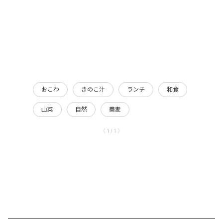
おこわ
きのこ汁
ランチ
和食
山菜
自然
蕎麦
〈 1 / 1 〉