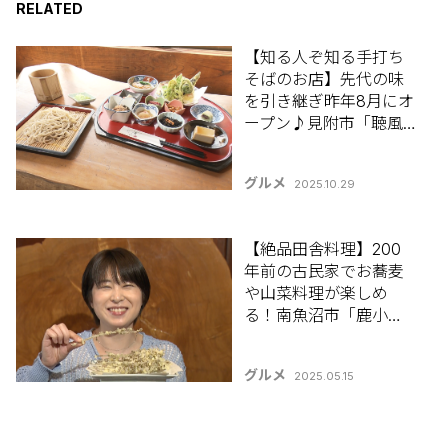
RELATED
【知る人ぞ知る手打ち
そばのお店】先代の味
を引き継ぎ昨年8月にオ
ープン♪見附市「聴風
庵(ちょうふうあん)」
グルメ
2025.10.29
【絶品田舎料理】200
年前の古民家でお蕎麦
や山菜料理が楽しめ
る！南魚沼市「鹿小
屋」
グルメ
2025.05.15