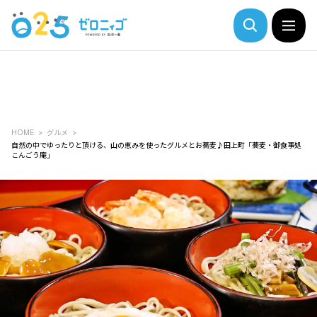
HOME
グルメ
自然の中でゆったりと頂ける、山の恵みを使ったグルメとお蕎麦♪田上町「蕎麦・御食事処
こんごう庵」