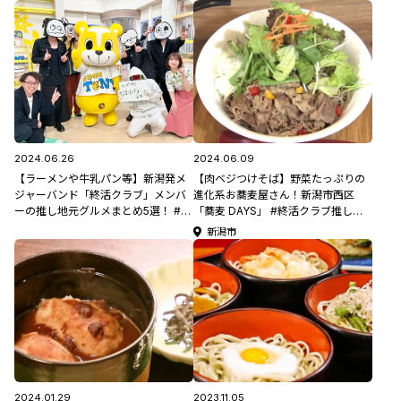
2024.06.26
2024.06.09
【ラーメンや牛乳パン等】新潟発メ
【肉ベジつけそば】野菜たっぷりの
ジャーバンド「終活クラブ」メンバ
進化系お蕎麦屋さん！新潟市西区
ーの推し地元グルメまとめ5選！ #終
「蕎麦 DAYS」 #終活クラブ推しグ
活クラブ推しグルメ
ルメ
新潟市
2024.01.29
2023.11.05