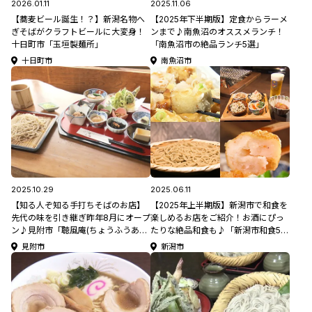
2026.01.11
2025.11.06
【蕎麦ビール誕生！？】新潟名物へ
【2025年下半期版】定食からラーメ
ぎそばがクラフトビールに大変身！
ンまで♪南魚沼のオススメランチ！
十日町市「玉垣製麺所」
「南魚沼市の絶品ランチ5選」
十日町市
南魚沼市
2025.10.29
2025.06.11
【知る人ぞ知る手打ちそばのお店】
【2025年上半期版】新潟市で和食を
先代の味を引き継ぎ昨年8月にオープ
楽しめるお店をご紹介！お酒にぴっ
ン♪見附市「聴風庵(ちょうふうあ
たりな絶品和食も♪「新潟市和食5
ん)」
選」
見附市
新潟市