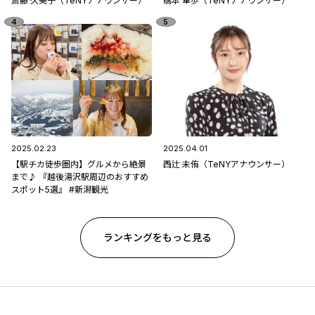
斎藤 久美子（TeNYアナウンサー）
橋本 華歩（TeNYアナウンサー）
2025.02.23
2025.04.01
【駅チカ徒歩圏内】グルメから絶景
西辻 未侑（TeNYアナウンサー）
まで♪ 『越後湯沢駅周辺のおすすめ
スポット5選』 #新潟観光
ランキングをもっと見る