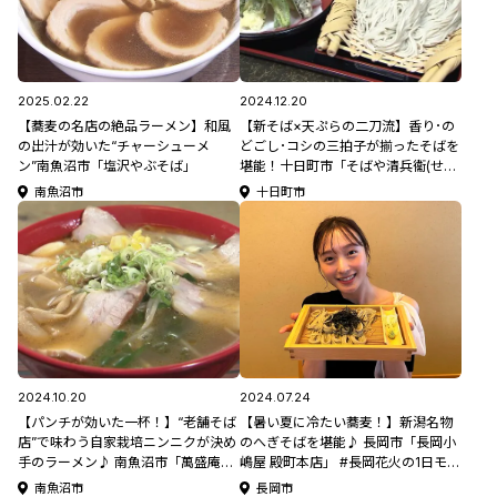
2025.02.22
2024.12.20
【蕎麦の名店の絶品ラーメン】和風
【新そば×天ぷらの二刀流】香り･の
の出汁が効いた“チャーシューメ
どごし･コシの三拍子が揃ったそばを
ン”南魚沼市「塩沢やぶそば」
堪能！十日町市「そばや清兵衞(せい
べい)」
南魚沼市
十日町市
2024.10.20
2024.07.24
【パンチが効いた一杯！】“老舗そば
【暑い夏に冷たい蕎麦！】新潟名物
店”で味わう自家栽培ニンニクが決め
のへぎそばを堪能♪ 長岡市「長岡小
手のラーメン♪ 南魚沼市「萬盛庵本
嶋屋 殿町本店」 #長岡花火の1日モデ
店」
ルコース
南魚沼市
長岡市