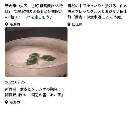
新潟市中央区「古町 薮蕎麦(やぶそ
自然の中でゆったりと頂ける、山の
ば)」で縁起物のお蕎麦と冬季限定
恵みを使ったグルメとお蕎麦♪田上
の“和スイーツ”を楽しもう♪
町「蕎麦・御食事処 こんごう庵」
新潟市
田上町
2022.02.25
新食感！蕎麦とメレンゲの融合！？
阿賀野川沿い「河辺の里 あが家」
新潟市