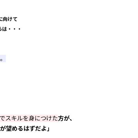
に向けて
らは・・・
だ。
”でスキルを身につけた
方が、
果が望めるはずだよ」