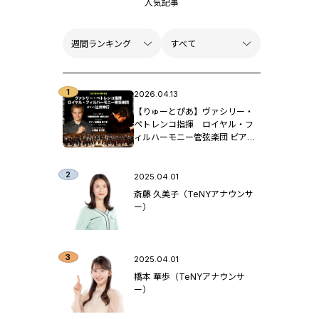
人気記事
2026.04.13
【りゅーとぴあ】ヴァシリー・
ペトレンコ指揮 ロイヤル・フ
ィルハーモニー管弦楽団 ピア
ノ：辻󠄀井伸行
2025.04.01
斎藤 久美子（TeNYアナウンサ
ー）
2025.04.01
橋本 華歩（TeNYアナウンサ
ー）