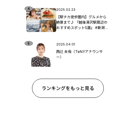
2025.02.23
【駅チカ徒歩圏内】グルメから
絶景まで♪ 『越後湯沢駅周辺の
おすすめスポット5選』 #新潟観
光
2025.04.01
西辻 未侑（TeNYアナウンサ
ー）
ランキングをもっと見る