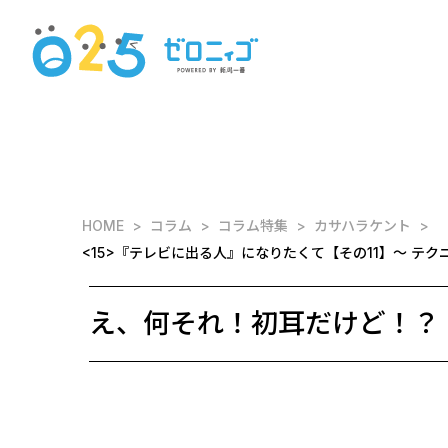
HOME
コラム
コラム特集
カサハラケント
<15>『テレビに出る人』になりたくて【その11】～ テ
え、何それ！初耳だけど！？