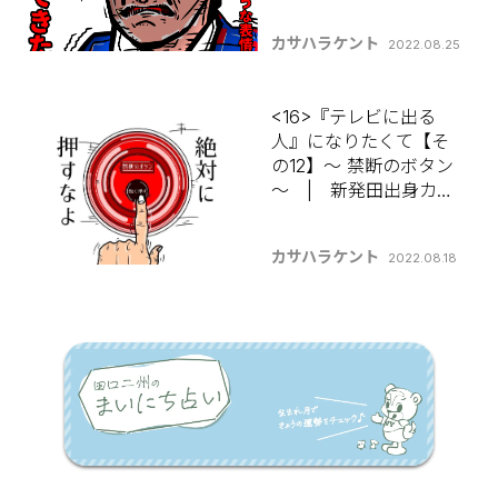
って何書けばいいんで
すか？】
カサハラケント
2022.08.25
<16>『テレビに出る
人』になりたくて【そ
の12】～ 禁断のボタン
～ | 新発田出身カサ
ハラケントの 【コラム
って何書けばいいんで
カサハラケント
2022.08.18
すか？】