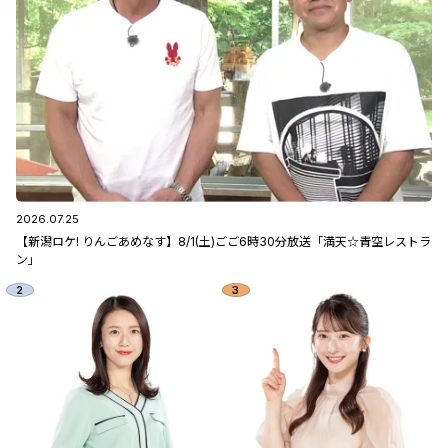
2026.07.25
【新潟ロケ! りんごあめなす】8/1(土)ごご6時30分放送「満天☆青空レストラ
ン」