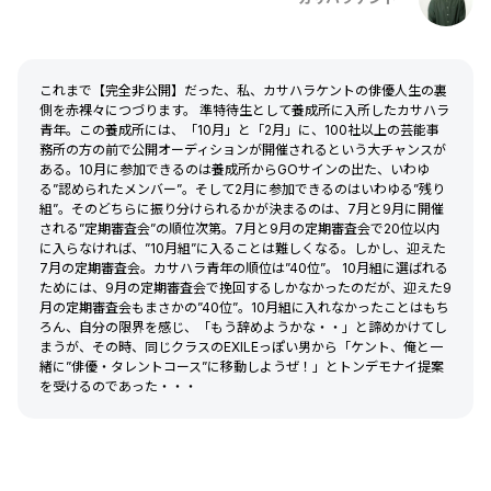
これまで【完全非公開】だった、私、カサハラケントの俳優人生の裏
側を赤裸々につづります。 準特待生として養成所に入所したカサハラ
青年。この養成所には、「10月」と「2月」に、100社以上の芸能事
務所の方の前で公開オーディションが開催されるという大チャンスが
ある。10月に参加できるのは養成所からGOサインの出た、いわゆ
る”認められたメンバー”。そして2月に参加できるのはいわゆる”残り
組”。そのどちらに振り分けられるかが決まるのは、7月と9月に開催
される”定期審査会”の順位次第。7月と9月の定期審査会で20位以内
に入らなければ、”10月組”に入ることは難しくなる。しかし、迎えた
7月の定期審査会。カサハラ青年の順位は”40位”。 10月組に選ばれる
ためには、9月の定期審査会で挽回するしかなかったのだが、迎えた9
月の定期審査会もまさかの”40位”。10月組に入れなかったことはもち
ろん、自分の限界を感じ、「もう辞めようかな・・」と諦めかけてし
まうが、その時、同じクラスのEXILEっぽい男から「ケント、俺と一
緒に”俳優・タレントコース”に移動しようぜ！」とトンデモナイ提案
を受けるのであった・・・