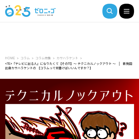
HOME
コラム
コラム特集
カサハラケント
<15>『テレビに出る人』になりたくて【その11】～ テクニカルノックアウト ～ | 新発田
出身カサハラケントの 【コラムって何書けばいいんですか？】