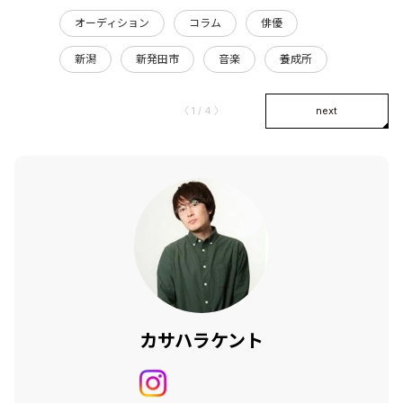
オーディション
コラム
俳優
新潟
新発田市
音楽
養成所
〈 1 / 4 〉
next
カサハラケント