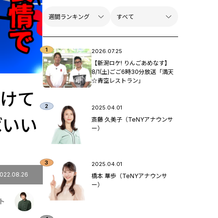
2026.07.25
【新潟ロケ! りんごあめなす】
8/1(土)ごご6時30分放送「満天
☆青空レストラン」
付けて
2025.04.01
ばいい
斎藤 久美子（TeNYアナウンサ
ー）
2025.04.01
022.08.26
橋本 華歩（TeNYアナウンサ
ー）
ト