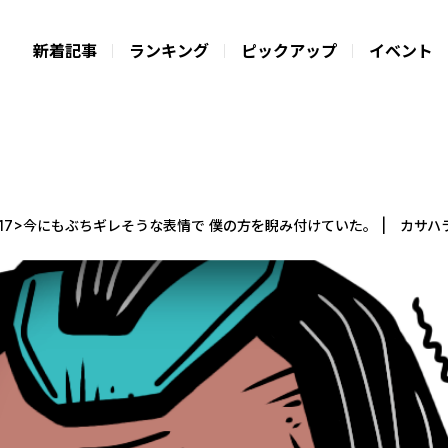
新着記事
ランキング
ピックアップ
イベント
<17>今にもぶちギレそうな表情で 僕の方を睨み付けていた。 | カサ