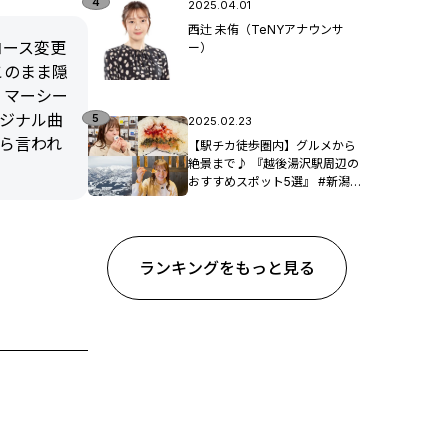
2025.04.01
西辻 未侑（TeNYアナウンサ
コース変更
ー）
このまま隠
、マーシー
リジナル曲
2025.02.23
ら言われ
【駅チカ徒歩圏内】グルメから
絶景まで♪ 『越後湯沢駅周辺の
おすすめスポット5選』 #新潟観
光
ランキングをもっと見る