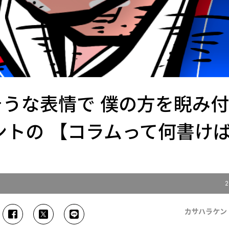
そうな表情で 僕の方を睨み
ントの 【コラムって何書け
2
カサハラケン