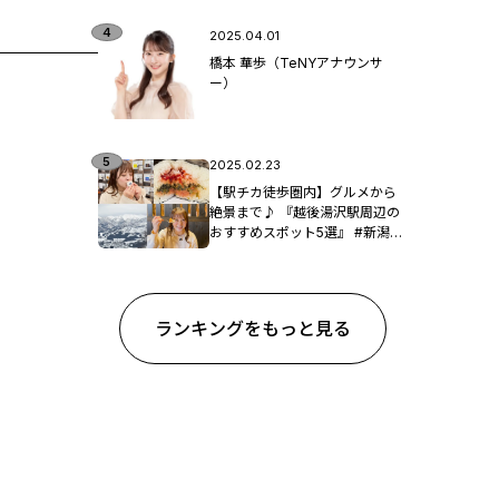
2025.04.01
橋本 華歩（TeNYアナウンサ
ー）
2025.02.23
【駅チカ徒歩圏内】グルメから
絶景まで♪ 『越後湯沢駅周辺の
おすすめスポット5選』 #新潟観
光
ランキングをもっと見る