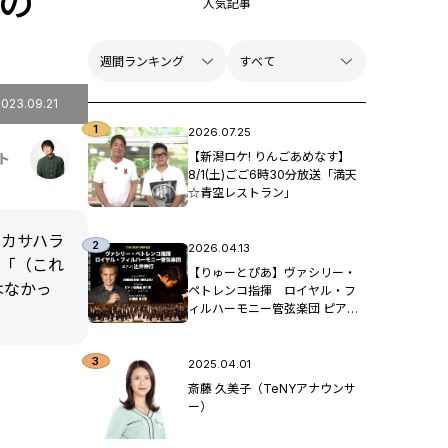
トの
人気記事
2023.09.21
2026.07.25
【新潟ロケ! りんごあめなす】
ト
8/1(土)ごご6時30分放送「満天
☆青空レストラン」
、カサハラ
2026.04.13
。「（これ
【りゅーとぴあ】ヴァシリー・
はなかっ
ペトレンコ指揮 ロイヤル・フ
ィルハーモニー管弦楽団 ピア
ノ：辻󠄀井伸行
2025.04.01
斎藤 久美子（TeNYアナウンサ
ー）