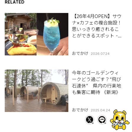
RELATED
【26年4月OPEN】サウ
ナ×カフェの複合施設！
思いっきり癒されるこ
とができるスポット -
聖籠町「The Hidden
Hygge - Kei」
おでかけ
2026.07.24
今年のゴールデンウィ
ークどう過ごす？“飛び
石連休” 県内の行楽地
も集客に期待 《新潟》
おでかけ
2025.04.24