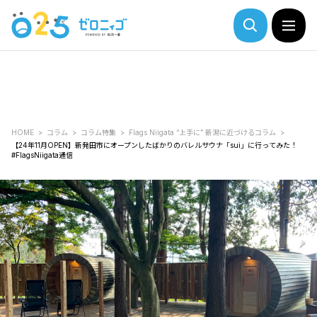
HOME
コラム
コラム特集
Flags Niigata “上手に” 新潟に近づけるコラム
【24年11月OPEN】新発田市にオープンしたばかりのバレルサウナ「sui」に行ってみた！
#FlagsNiigata通信