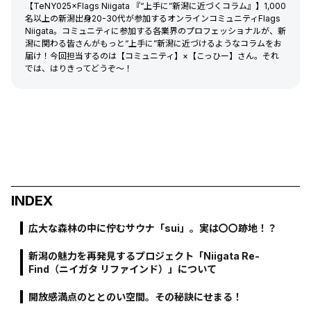
【TeNY025×Flags Niigata 『“上手に”新潟に近づくコラム』】1,000
名以上の新潟出身20-30代が参加するオンラインコミュニティFlags
Niigata。コミュニティに参加する各業界のプロフェッショナルが、新
潟に関わる皆さんがもっと“上手に”新潟に近づけるようなコラムをお
届け！今回担当するのは【コミュニティ】×【こっひー】さん。それ
では、はりきってどうぞ〜！
INDEX
広大な森林の中に佇むサウナ「sui」。実は〇〇跡地！？
新潟の魅力を再発見するプロジェクト「Niigata Re-
Find（ニイガタ リファインド）」について
開放感満点のととのい空間。その秘訣にせまる！