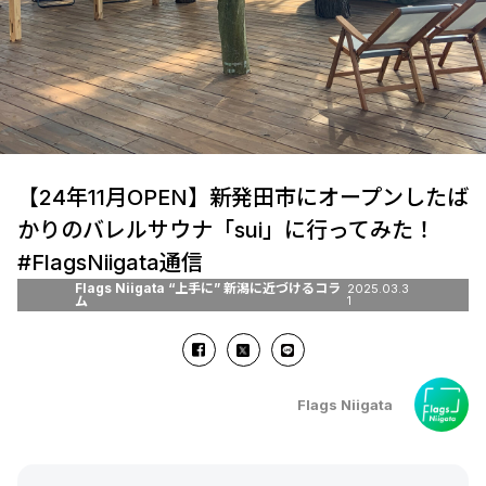
【24年11月OPEN】新発田市にオープンしたば
かりのバレルサウナ「sui」に行ってみた！
#FlagsNiigata通信
Flags Niigata “上手に” 新潟に近づけるコラ
2025.03.3
ム
1
Flags Niigata