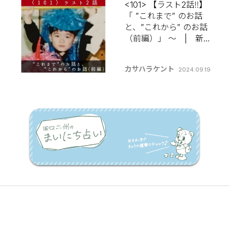
<101> 【ラスト2話‼️】
「 ”これまで” のお話
と、”これから” のお話
（前編）」 〜 | 新発
田出身カサハラケント
の 【コラムって何書け
カサハラケント
2024.09.19
ばいいんですか？】