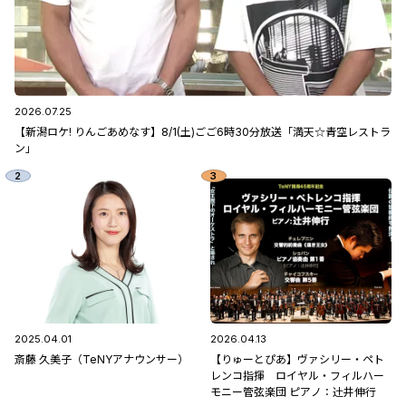
2026.07.25
【新潟ロケ! りんごあめなす】8/1(土)ごご6時30分放送「満天☆青空レストラ
ン」
2025.04.01
2026.04.13
斎藤 久美子（TeNYアナウンサー）
【りゅーとぴあ】ヴァシリー・ペト
レンコ指揮 ロイヤル・フィルハー
モニー管弦楽団 ピアノ：辻󠄀井伸行