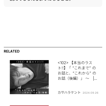
RELATED
<102> 【本当のラス
ト‼️】「 “これまで” の
お話と、“これから” の
お話（後編）」 〜 |
新発田出身カサハラケ
ントの 【コラムって何
カサハラケント
2024.09.26
書けばいいんです
か？】