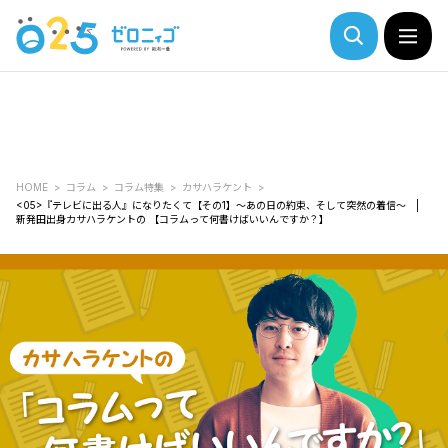
HOME
コラム
コラム特集
カサハラケント
<05>『テレビに出る人』になりたくて【その1】～あの日の約束、そして突然の着信～ |
新発田出身カサハラケントの 【コラムって何書けばいいんですか？】