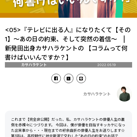
<05>『テレビに出る人』になりたくて【その
1】～あの日の約束、そして突然の着信～ |
新発田出身カサハラケントの 【コラムって何
書けばいいんですか？】
カサハラケント
2022.05.19
カサハラケント
これまで【完全非公開】だった、私、カサハラケントの俳優人生の裏
側を赤裸々につづります。 今回は、僕が俳優を目指すキッカケになっ
た出来事から・・・現在までの紆余曲折の俳優人生をお送りします☆
第1話は、高校時代に地元新潟で交わした”あの日の約束”のお話で