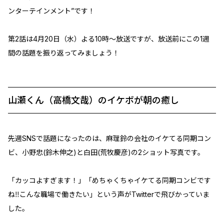
ンターテインメント”です！
第2話は4月20日（水）よる10時～放送ですが、放送前にこの1週
間の話題を振り返ってみましょう！
山瀬くん（高橋文哉）のイケボが朝の癒し
先週SNSで話題になったのは、麻理鈴の会社のイケてる同期コン
ビ、小野忠(鈴木伸之)と白田(荒牧慶彦)の2ショット写真です。
「カッコよすぎます！」「めちゃくちゃイケてる同期コンビです
ね‼️こんな職場で働きたい」という声がTwitterで飛びかっていま
した。