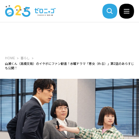
HOME
暮らし
山瀬くん（高橋文哉）のイケボにファン歓喜！水曜ドラマ「悪女（わる）」第2話のあらすじ
も公開！