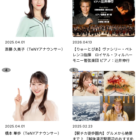
2025.04.01
2026.04.13
斎藤 久美子（TeNYアナウンサー）
【りゅーとぴあ】ヴァシリー・ペト
レンコ指揮 ロイヤル・フィルハー
モニー管弦楽団 ピアノ：辻󠄀井伸行
2025.04.01
2025.02.23
橋本 華歩（TeNYアナウンサー）
【駅チカ徒歩圏内】グルメから絶景
まで♪ 『越後湯沢駅周辺のおすすめ