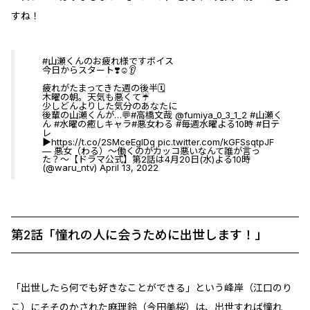
すね！
#山瀬くんのお疲れ様ですボイス
今日からスタート❣️☺️👂
疲れがたまってきた週の後半🗓
木曜の朝。天気も悪くて☔️
少しどんよりした気分のあなたに
後輩の山瀬くんが…💬
#高橋文哉
@fumiya_0_3_1_2
#山瀬く
ん
#水曜の癒しキャラ
#悪女わる
#毎週水曜よる10時
#日テ
レ
▶︎
https://t.co/2SMceEglDq
pic.twitter.com/kGFSsqtpJF
— 悪女（わる）〜働くのがカッコ悪いなんて誰が言っ
た？〜【ドラマ公式】第2話は4月20日(水)よる10時
(@waru_ntv)
April 13, 2022
第2話「憧れの人に会うために出世します！」
「出世したら何でも好きなことができる」という峰岸（江口のり
こ）にそそのかされた麻理鈴（今田美桜）は、出世すれば憧れ