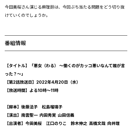
今田美桜さん演じる麻理鈴は、今回ぶち当たる問題をどう切り抜
けていくのでしょうか。
番組情報
【タイトル】「悪女（わる） ～働くのがカッコ悪いなんて誰が言
った？～」
【第2話放送日】2022年4月20日（水）
【放送時間】よる10時～11時
【脚本】後藤法子 松島瑠璃子
【演出】南雲聖一 内田秀実 山田信義
【出演者】今田美桜 江口のりこ 鈴木伸之 高橋文哉 向井理