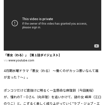
「悪女（わる）」【第１話ダイジェスト】
via
www.youtube.com
4月期水曜ドラマ「悪女（わる） ～働くのがカッコ悪いなんて誰
が言った？～」。
ポンコツだけど底抜けに明るく一生懸命な麻理鈴（今田美桜）
が、憧れのT・Oさん（向井理）を追いかけて、謎の女 峰岸（江口
のりこ）と、こずるく楽しく成り上がっていく“ラブ・ジョブ・エ