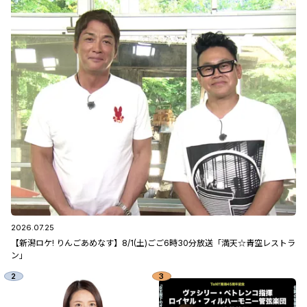
2026.07.25
【新潟ロケ! りんごあめなす】8/1(土)ごご6時30分放送「満天☆青空レストラ
ン」