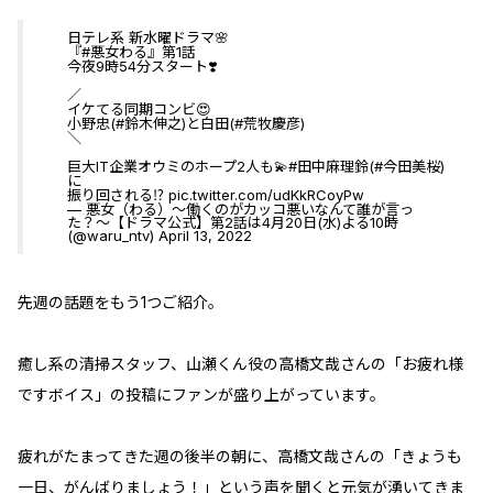
日テレ系 新水曜ドラマ🌸
『
#悪女わる
』第1話
今夜9時54分スタート❣️
／
イケてる同期コンビ😍
小野忠(
#鈴木伸之
)と白田(
#荒牧慶彦
)
＼
巨大IT企業オウミのホープ2人も💫
#田中麻理鈴
(
#今田美桜
)
に
振り回される⁉️
pic.twitter.com/udKkRCoyPw
— 悪女（わる）〜働くのがカッコ悪いなんて誰が言っ
た？〜【ドラマ公式】第2話は4月20日(水)よる10時
(@waru_ntv)
April 13, 2022
先週の話題をもう1つご紹介。
癒し系の清掃スタッフ、山瀬くん役の高橋文哉さんの「お疲れ様
ですボイス」の投稿にファンが盛り上がっています。
疲れがたまってきた週の後半の朝に、高橋文哉さんの「きょうも
一日、がんばりましょう！」という声を聞くと元気が湧いてきま