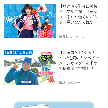
【放送済み】今田美桜
ドラマ初主演！「悪女
（わる）～働くのがカ
ッコ悪いなんて誰が言
った？～」出演者情報
やあらすじを大公開！
暮らし
2022.03.26
【新潟ロケ】“ぐるナ
イ”が佐渡に！ヤベチャ
ンマンがマダコを求め
て伝統漁に挑戦！『ぐ
るぐるナインティナイ
ン』12月12日(木)よる8
番組
2024.12.11
時放送！