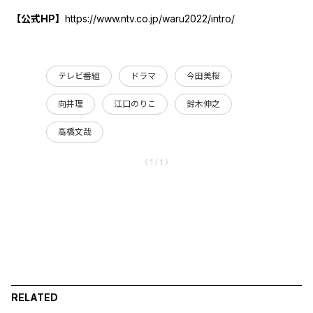
【公式HP】
https://www.ntv.co.jp/waru2022/intro/
テレビ番組
ドラマ
今田美桜
向井理
江口のりこ
鈴木伸之
高橋文哉
〈 1 / 1 〉
RELATED