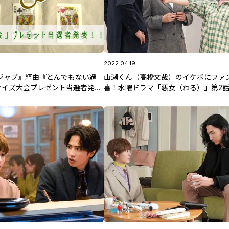
2022.04.19
デジャブ』経由『とんでもない過
山瀬くん（高橋文哉）のイケボにファ
クイズ大会プレゼント当選者発
喜！水曜ドラマ「悪女（わる）」第2
 新発田出身カサハラケントの
らすじも公開！
て何書けばいいんですか？】