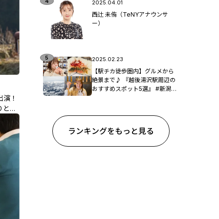
2025.04.01
西辻 未侑（TeNYアナウンサ
ー）
2025.02.23
【駅チカ徒歩圏内】グルメから
絶景まで♪ 『越後湯沢駅周辺の
おすすめスポット5選』 #新潟観
出演！
光
りと第
ランキングをもっと見る