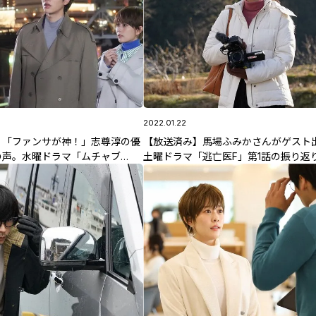
2022.01.22
】「ファンサが神！」志尊淳の優
【放送済み】馬場ふみかさんがゲスト
の声。水曜ドラマ「ムチャブ
土曜ドラマ「逃亡医F」第1話の振り返
話のあらすじも公開！
2話のあらすじを公開！