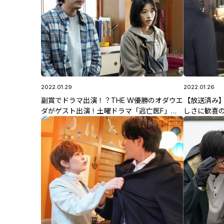
2022.01.29
2022.01.26
副賞でドラマ出演！？THE W優勝のオダウエ
【放送済み
ダがゲスト出演！土曜ドラマ「逃亡医F」第3
しさに歓喜
話のあらすじも公開！
リ！」第3