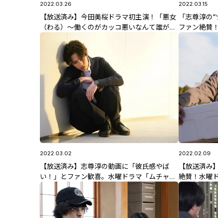
2022.03.26
2022.03.15
【放送済み】今田美桜ドラマ初主演！「悪女
「志尊淳の“
（わる）～働くのがカッコ悪いなんて誰が言
ファン絶賛
った？～」出演者情報やあらすじを大公開！
終回のあら
2022.03.02
2022.02.09
【放送済み】志尊淳の動画に「彼氏感やば
【放送済み
い！」とファン歓喜。水曜ドラマ「ムチャブ
絶賛！水曜
リ！」第8話のあらすじも公開！
あらすじも