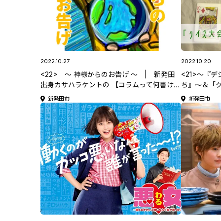
2022.10.27
2022.10.20
<22> ～ 神様からのお告げ ～ | 新発田
<21>～『
出身カサハラケントの 【コラムって何書けば
ち』～＆「
いいんですか？】
表！！」 |
新発田市
新発田市
【コラムっ