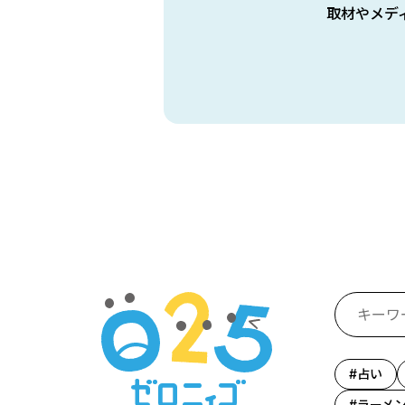
取材やメデ
占い
ラーメ