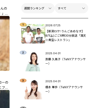
さんの
！」第
2026.07.25
【新潟ロケ! りんごあめなす】
8/1(土)ごご6時30分放送「満天
☆青空レストラン」
2025.04.01
斎藤 久美子（TeNYアナウンサ
ー）
2025.04.01
ローの
橋本 華歩（TeNYアナウンサ
とファ
ー）
第4話