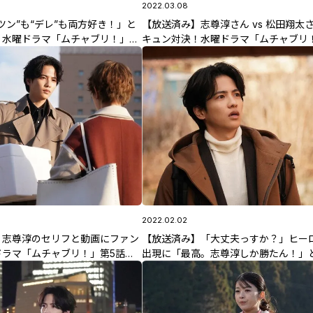
2022.03.08
ツン”も“デレ”も両方好き！」と
【放送済み】志尊淳さん vs 松田翔太
！水曜ドラマ「ムチャブリ！」最
キュン対決！水曜ドラマ「ムチャブリ
すじも公開！
9話のあらすじも公開！
2022.02.02
】志尊淳のセリフと動画にファン
【放送済み】「大丈夫っすか？」ヒー
ドラマ「ムチャブリ！」第5話の
出現に「最高。志尊淳しか勝たん！」
公開！
ン絶賛。水曜ドラマ「ムチャブリ！」
のあらすじも公開！