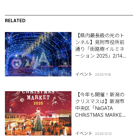
RELATED
【県内最長級の光のト
ンネル】見附市役所前
通り「街路樹イルミネ
ーション 2025」2/14ま
で開催【新潟県イルミ
ネーション特集2025-
イベント
2025.11.18
2026】
【今年も開催！新潟の
クリスマスは】新潟市
中央区「NiiGATA
CHRiSTMAS MARKET
2025」12月25日(木)ま
で開催【新潟県イルミ
イベント
2025.12.12
ネーション特集2025-