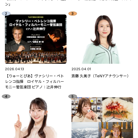
ン」
2026.04.13
2025.04.01
【りゅーとぴあ】ヴァシリー・ペト
斎藤 久美子（TeNYアナウンサー）
レンコ指揮 ロイヤル・フィルハー
モニー管弦楽団 ピアノ：辻󠄀井伸行