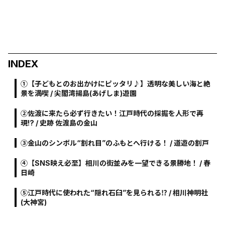
INDEX
①【子どもとのお出かけにピッタリ♪】透明な美しい海と絶
景を満喫 / 尖閣湾揚島(あげしま)遊園
②佐渡に来たら必ず行きたい！江戸時代の採掘を人形で再
現!? / 史跡 佐渡島の金山
③金山のシンボル“割れ目”のふもとへ行ける！ / 道遊の割戸
④【SNS映え必至】相川の街並みを一望できる景勝地！ / 春
日崎
⑤江戸時代に使われた“隠れ石臼”を見られる⁉ / 相川神明社
(大神宮)