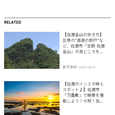
RELATED
【佐渡金山の歩き方】
圧巻の“道遊の割戸”な
ど、佐渡市「史跡 佐渡
金山」の見どころを紹
介♪ ≪祝！世界遺産登
録≫ #佐渡観光
おでかけ
2024.08.31
【佐渡のインスタ映え
スポット♪】佐渡市
「万畳敷」で絶景を堪
能しよう！≪祝！佐渡
金山世界遺産登録≫ #
佐渡観光