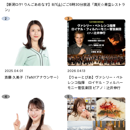
【新潟ロケ! りんごあめなす】8/1(土)ごご6時30分放送「満天☆青空レストラ
ン」
2025.04.01
2026.04.13
斎藤 久美子（TeNYアナウンサー）
【りゅーとぴあ】ヴァシリー・ペト
レンコ指揮 ロイヤル・フィルハー
モニー管弦楽団 ピアノ：辻󠄀井伸行