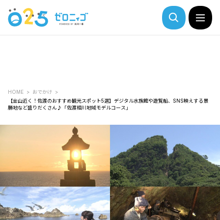
HOME
おでかけ
【金山近く！佐渡のおすすめ観光スポット5選】デジタル水族館や遊覧船、SNS映えする景
勝地など盛りだくさん♪「佐渡相川地域モデルコース」