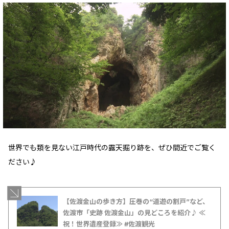
世界でも類を見ない江戸時代の露天掘り跡を、ぜひ間近でご覧く
ださい♪
【佐渡金山の歩き方】圧巻の“道遊の割戸”など、
佐渡市「史跡 佐渡金山」の見どころを紹介♪ ≪
祝！世界遺産登録≫ #佐渡観光