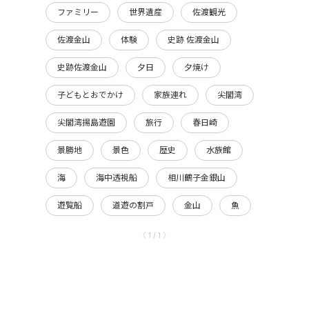
ファミリー
世界遺産
佐渡観光
佐渡金山
体験
史跡 佐渡金山
史跡佐渡金山
夕日
夕焼け
子どもとおでかけ
家族連れ
尖閣湾
尖閣湾揚島遊園
旅行
春日崎
景勝地
景色
歴史
水族館
海
海中透視船
相川鶴子金銀山
遊覧船
道遊の割戸
金山
魚
〈 1 / 1 〉