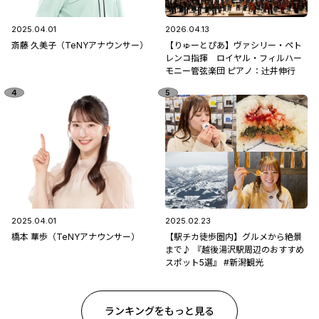
2025.04.01
2026.04.13
斎藤 久美子（TeNYアナウンサー）
【りゅーとぴあ】ヴァシリー・ペト
レンコ指揮 ロイヤル・フィルハー
モニー管弦楽団 ピアノ：辻󠄀井伸行
2025.04.01
2025.02.23
橋本 華歩（TeNYアナウンサー）
【駅チカ徒歩圏内】グルメから絶景
まで♪ 『越後湯沢駅周辺のおすすめ
スポット5選』 #新潟観光
ランキングをもっと見る