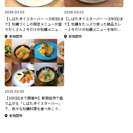
2026.03.03
2026.03.02
【しばたオイスターバー ～3/8(日)ま
【しばたオイスターバー ～3/8(日)ま
で】牡蠣づくしの限定メニューが盛
で】牡蠣をたっぷり使った絶品カレ
りだくさん♪今だけの牡蠣メニュー
ー♪今だけの牡蠣メニューを味わお
を味わおう！新発田市「パーラーや
う！新発田市「やすけカレー」
新発田市
新発田市
お家」
2025.03.05
【3/9(日)まで開催中】新発田市で盛
り上がる「しばたオイスターバー」
で、色々な牡蠣料理を食べ歩こう！
#FlagsNiigata #グルメ
新発田市