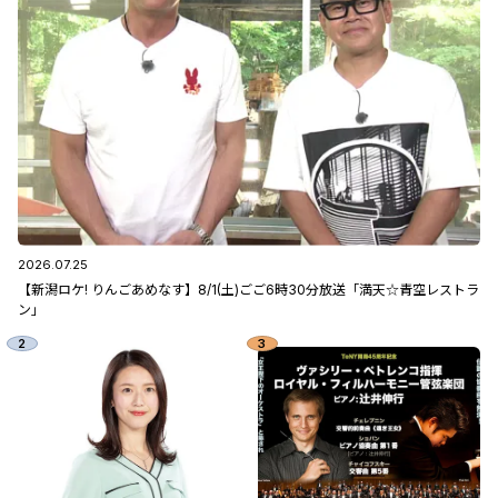
2026.07.25
【新潟ロケ! りんごあめなす】8/1(土)ごご6時30分放送「満天☆青空レストラ
ン」