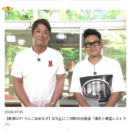
2026.07.25
【新潟ロケ! りんごあめなす】8/1(土)ごご6時30分放送「満天☆青空レストラ
ン」