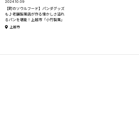
2024.10.09
【町のソウルフード】パンダグッズ
も♪老舗製菓店が作る懐かしさ溢れ
るパンを堪能！上越市「小竹製菓」
上越市