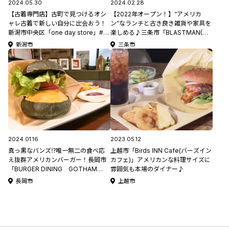
2024.05.30
2024.02.28
【古着専門店】古町で見つけるオシ
【2022年オープン！】“アメリカ
ャレ古着で新しい自分に出会おう！
ン”なランチと古き良き雑貨や家具を
新潟市中央区「one day store」#に
楽しめる♪三条市「BLASTMAN(ブ
いがた見っけたい
ラストマン)」
新潟市
三条市
2024.01.16
2023.05.12
真っ黒なバンズ⁉唯一無二の食べ応
上越市「Birds INN Cafe(バーズイン
え抜群アメリカンバーガー！長岡市
カフェ)」アメリカンな料理サイズに
「BURGER DINING GOTHAM
雰囲気も本場のダイナー♪
DINER.(ゴッサムダイナー)」
長岡市
上越市