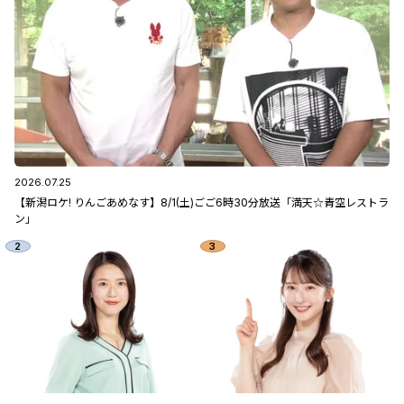
2026.07.25
【新潟ロケ! りんごあめなす】8/1(土)ごご6時30分放送「満天☆青空レストラ
ン」