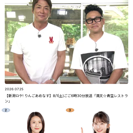
2026.07.25
【新潟ロケ! りんごあめなす】8/1(土)ごご6時30分放送「満天☆青空レストラ
ン」