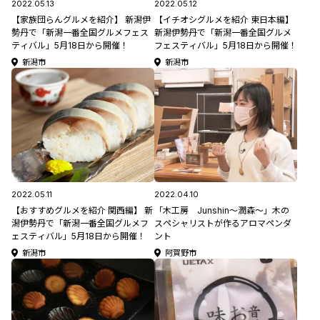
2022.05.13
2022.05.12
【家族団らんグルメを紹介】 新潟伊
【イチオシグルメを紹介 東日本編】
勢丹で「新潟一番全国グルメフェス
新潟伊勢丹で「新潟一番全国グルメ
ティバル」5月18日から開催！
フェスティバル」5月18日から開催！
新潟市
新潟市
2022.05.11
2022.04.10
【おすすめグルメを紹介 関西編】 新
「木工房 Junshin～潤森～」木の
潟伊勢丹で「新潟一番全国グルメフ
スペシャリストが作るアロマペンダ
ェスティバル」5月18日から開催！
ント
新潟市
阿賀野市