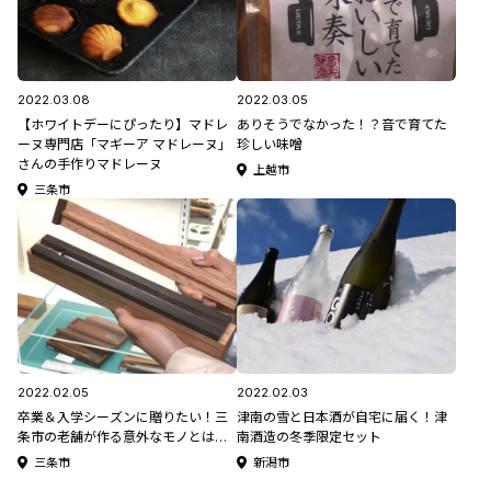
2022.03.08
2022.03.05
【ホワイトデーにぴったり】マドレ
ありそうでなかった！？音で育てた
ーヌ専門店「マギーア マドレーヌ」
珍しい味噌
さんの手作りマドレーヌ
上越市
三条市
2022.02.05
2022.02.03
卒業＆入学シーズンに贈りたい！三
津南の雪と日本酒が自宅に届く！津
条市の老舗が作る意外なモノとは…
南酒造の冬季限定セット
三条市
新潟市