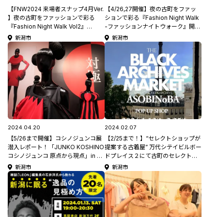
【FNW2024 来場者スナップ4月Ver.
【4/26,27開催】夜の古町をファッ
】夜の古町をファッションで彩る
ションで彩る『Fashion Night Walk
『Fashion Night Walk Vol2』
-ファッションナイトウォーク』開
5/24,25開催！#FlagsNiigata #古着
催！アパレル数店舗が一斉に夜営業
新潟市
新潟市
やイベント、スナップ撮影を！
#FlagsNiigata #古着
2024.04.20
2024.02.07
【5/26まで開催】コシノジュンコ展
【2/25まで！】“セレクトショップが
潜入レポート！「JUNKO KOSHINO
提案する古着屋” 万代シテイビルボー
コシノジュンコ 原点から現点」in 新
ドプレイス２にて古町のセレクトシ
潟県立万代島美術館
ョップASOBINoBAがPOP UP
新潟市
新潟市
SHOP開催！#FlagsNiigata