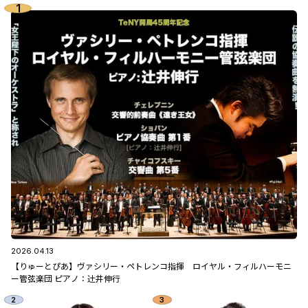
2026.04.13
【りゅーとぴあ】ヴァシリー・ペトレンコ指揮 ロイヤル・フィルハーモニ
ー管弦楽団 ピアノ：辻󠄀井伸行