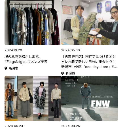
2024.10.20
2024.05.30
服の私物を紹介します。
【古着専門店】古町で見つけるオシ
#FlagsNiigata #メンズ美容
ャレ古着で新しい自分に出会おう！
新潟市中央区「one day store」#に
新潟市
いがた見っけたい
新潟市
2024.05.24
2024.04.25