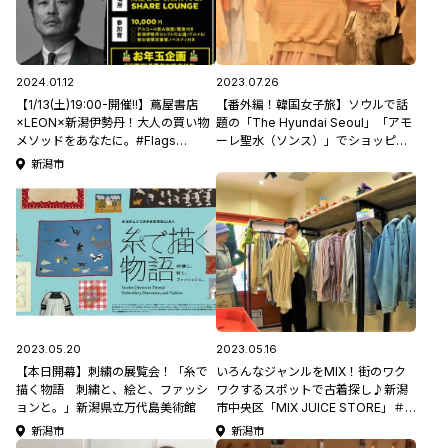
2024.01.12
2023.07.26
【1/13(土)19:00-開催!!】蔦屋書店
【番外編！韓国女子旅】ソウルで話
×LEON×新潟伊勢丹！大人の買い物
題の「The Hyundai Seoul」「アモ
メソッドをあなたに。#Flags
ーレ聖水（ソンス）」でショッピン
Niigata
グ♪
新潟市
2023.05.20
2023.05.16
【本日開幕】刺繍の展覧会！「糸で
いろんなジャンルをMIX！街のワク
描く物語 刺繍と、絵と、ファッシ
ワクするスポットで古着探し♪新潟
ョンと。」新潟県立万代島美術館
市中央区「MIX JUICE STORE」＃
にいがた見っけたい
新潟市
新潟市