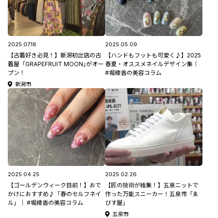
2025.07.18
2025.05.09
【古着好き必見！】新潟初出店の古
【ハンドもフットも可愛く♪】2025
着屋「GRAPEFRUIT MOON｣がオー
春夏・オススメネイルデザイン集｜
プン！
#堀綾香の美容コラム
新潟市
2025.04.25
2025.02.26
【ゴールデンウィーク目前！】おで
【匠の技術が結集！】五泉ニットで
かけにおすすめ♪「春のセルフネイ
作った万能スニーカー！五泉市「ゑ
ル」｜ #堀綾香の美容コラム
びす屋」
五泉市