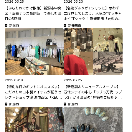
2026.03.25
2026.03.20
【ぶらりおでかけ散策】新潟市中央
【名物グルメがTシャツに】思わず
区「沼垂テラス商店街」で楽しむ注
二度見してしまう、人気の“オッチャ
目の5店舗
ホイ”Tシャツ！ 新発田市「衣料ので
と」
新潟市
新発田市
2025.09.19
2025.07.25
【特別な日のギフトにオススメ♪】
【新店舗＆リニューアルオープン】
こだわりの日本製アイテムが揃うセ
万代シテイの中心「ラブラ万代･ラブ
レクトショップ 新潟市西区「KEUNA
ラ2」から注目の4店舗をご紹介♪ #
新潟西店」
新潟県初出店
新潟市
新潟市