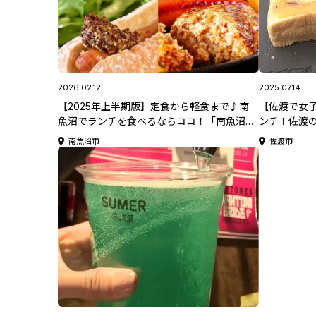
2026.02.12
2025.07.14
【2025年上半期版】定食から軽食まで♪南
【佐渡で女
魚沼でランチを食べるならココ！「南魚沼市
ンチ！佐渡
の絶品ランチ5選」
まふうみ」
南魚沼市
佐渡市