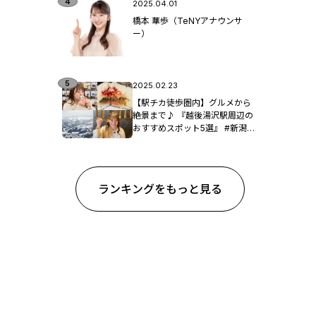
2025.04.01
橋本 華歩（TeNYアナウンサ
ー）
2025.02.23
【駅チカ徒歩圏内】グルメから
絶景まで♪ 『越後湯沢駅周辺の
おすすめスポット5選』 #新潟観
光
ランキングをもっと見る