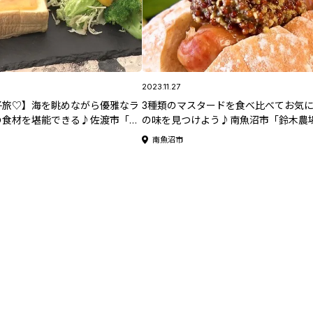
2023.11.27
子旅♡】海を眺めながら優雅なラ
3種類のマスタードを食べ比べてお気
の食材を堪能できる♪佐渡市「し
の味を見つけよう♪南魚沼市「鈴木農
《佐渡特集》
南魚沼市