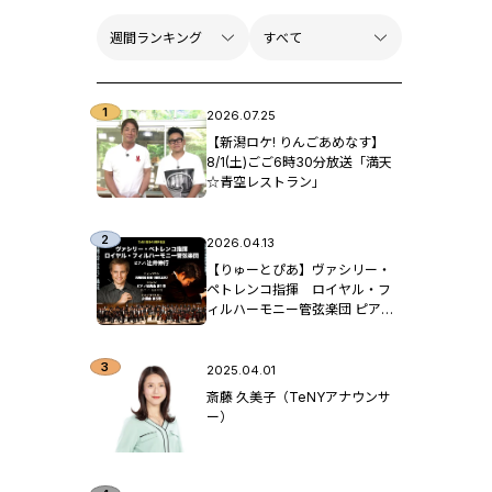
2026.07.25
【新潟ロケ! りんごあめなす】
8/1(土)ごご6時30分放送「満天
☆青空レストラン」
2026.04.13
【りゅーとぴあ】ヴァシリー・
ペトレンコ指揮 ロイヤル・フ
ィルハーモニー管弦楽団 ピア
ノ：辻󠄀井伸行
2025.04.01
斎藤 久美子（TeNYアナウンサ
ー）