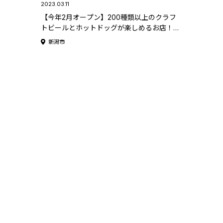
2023.03.11
【今年2月オープン】200種類以上のクラフ
トビールとホットドッグが楽しめるお店！新
潟市中央区万代「SUMER」
新潟市