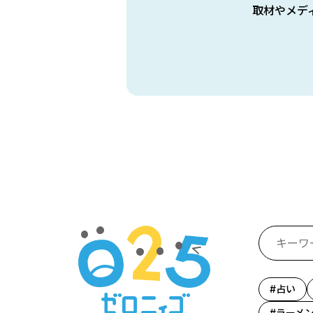
取材やメデ
占い
ラーメ