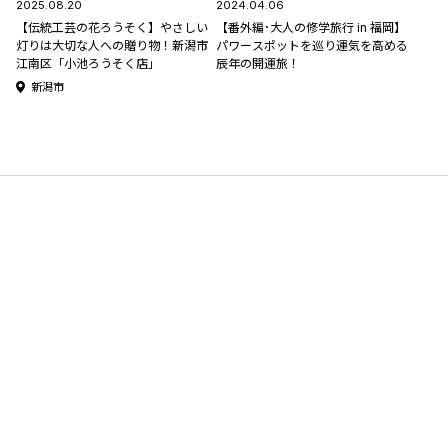
2025.08.20
2024.04.06
【伝統工芸の花ろうそく】やさしい
【番外編･大人の修学旅行 in 福岡】
灯りは大切な人への贈り物！新潟市
パワースポットを巡り運気を高める
江南区「小池ろうそく店」
辰年の開運旅！
新潟市