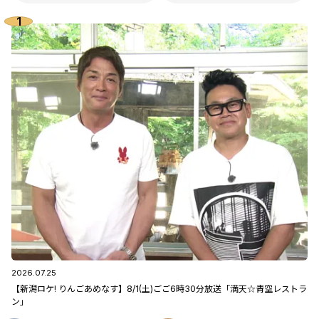
2026.07.25
【新潟ロケ! りんごあめなす】8/1(土)ごご6時30分放送「満天☆青空レストラ
ン」