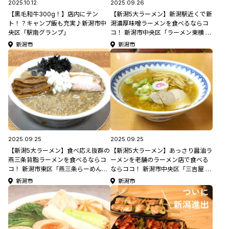
2025.10.12
2025.09.26
【黒毛和牛300g！】店内にテン
【新潟5大ラーメン】新潟駅近くで新
ト！？キャンプ飯も充実♪新潟市中
潟濃厚味噌ラーメンを食べるならコ
央区「駅南グランプ」
コ！ 新潟市中央区「ラーメン東横 笹
口店」【新潟ラーメン特集2025】
新潟市
新潟市
2025.09.25
2025.09.25
【新潟5大ラーメン】食べ応え抜群の
【新潟5大ラーメン】あっさり醤油ラ
燕三条背脂ラーメンを食べるならコ
ーメンを老舗のラーメン店で食べる
コ！ 新潟市東区「燕三条らーめん潤
ならココ！ 新潟市中央区「三吉屋 西
中山店」【新潟ラーメン特集2025】
堀本店」【新潟ラーメン特集2025】
新潟市
新潟市