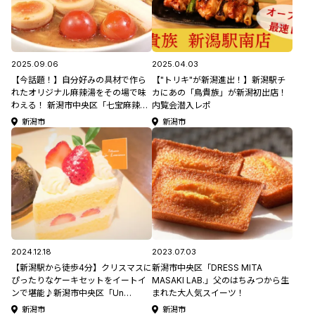
2025.09.06
2025.04.03
【今話題！】自分好みの具材で作ら
【"トリキ"が新潟進出！】新潟駅チ
れたオリジナル麻辣湯をその場で味
カにあの「鳥貴族」が新潟初出店！
わえる！ 新潟市中央区「七宝麻辣湯
内覧会潜入レポ
新潟店」
新潟市
新潟市
2024.12.18
2023.07.03
【新潟駅から徒歩4分】クリスマスに
新潟市中央区「DRESS MITA
ぴったりなケーキセットをイートイ
MASAKI LAB.」父のはちみつから生
ンで堪能♪新潟市中央区「Un
まれた大人気スイーツ！
Lemieux 駅南店」
新潟市
新潟市