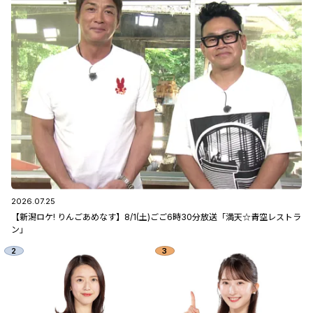
2026.07.25
【新潟ロケ! りんごあめなす】8/1(土)ごご6時30分放送「満天☆青空レストラ
ン」