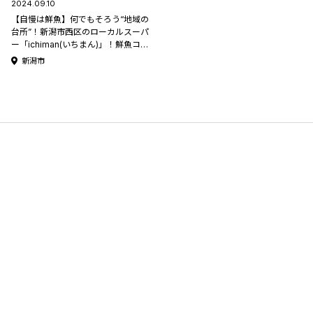
2024.09.10
【自慢は鮮魚】何でもそろう“地域の
台所”！新潟市西区のローカルスーパ
ー「ichiman(いちまん)」！鮮魚コー
ナーには自慢のサービスも #モロサ
新潟市
ーチ