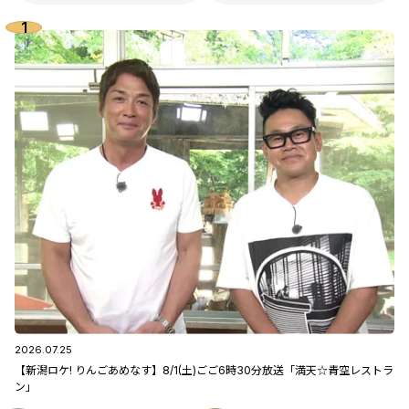
2026.07.25
【新潟ロケ! りんごあめなす】8/1(土)ごご6時30分放送「満天☆青空レストラ
ン」