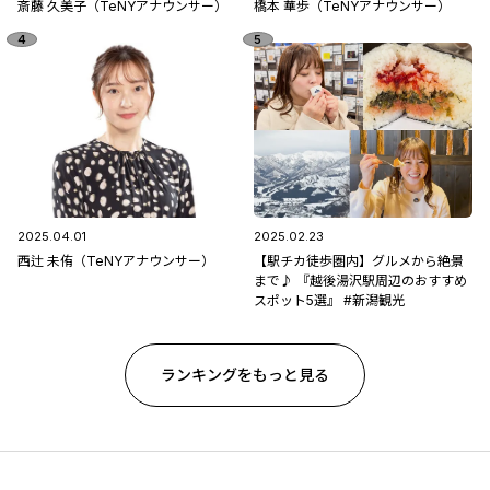
斎藤 久美子（TeNYアナウンサー）
橋本 華歩（TeNYアナウンサー）
2025.04.01
2025.02.23
西辻 未侑（TeNYアナウンサー）
【駅チカ徒歩圏内】グルメから絶景
まで♪ 『越後湯沢駅周辺のおすすめ
スポット5選』 #新潟観光
ランキングをもっと見る