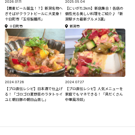
2026.01.11
2025.05.04
【蕎麦ビール誕生！？】新潟名物へ
【にいがた2km】新店集合！各店の
ぎそばがクラフトビールに大変身！
個性光る美しい料理をご紹介♪「新
十日町市「玉垣製麺所」
潟駅チカ最新グルメ3選」
十日町市
新潟市
PR
PR
2024.07.28
2024.07.27
【プロ直伝レシピ】日本酒で仕上げ
【プロ直伝レシピ】人気メニューを
る！「ゴロゴロ夏野菜のラタトゥイ
家庭でもマネできる！「具だくさん
ユと朝日豚の朝日山蒸し」
中華風冷奴」