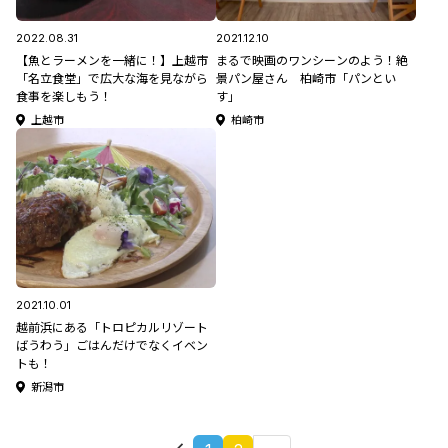
2022.08.31
2021.12.10
【魚とラーメンを一緒に！】上越市
まるで映画のワンシーンのよう！絶
「名立食堂」で広大な海を見ながら
景パン屋さん 柏崎市「パンとい
食事を楽しもう！
す」
上越市
柏崎市
2021.10.01
越前浜にある「トロピカルリゾート
ばうわう」ごはんだけでなくイベン
トも！
新潟市