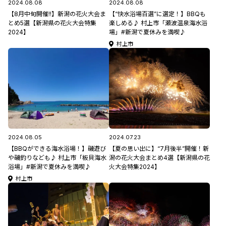
2024.08.08
2024.08.08
【8月中旬開催!!】新潟の花火大会ま
【“快水浴場百選”に選定！】BBQも
とめ5選【新潟県の花火大会特集
楽しめる♪ 村上市「瀬波温泉海水浴
2024】
場」#新潟で夏休みを満喫♪
村上市
2024.08.05
2024.07.23
【BBQができる海水浴場！】磯遊び
【夏の思い出に】“7月後半”開催！新
や磯釣りなども♪ 村上市「板貝海水
潟の花火大会まとめ4選【新潟県の花
浴場」#新潟で夏休みを満喫♪
火大会特集2024】
村上市