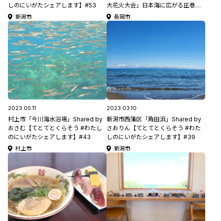
しのにいがたシェアします】#53
大花火大会」日本海に広がる圧巻の
大花火！
新潟市
長岡市
2023.05.11
2023.03.10
村上市「今川海水浴場」Shared by
新潟市西蒲区「角田浜」Shared by
おさむ【てとてとくらそう #わたし
さおりん【てとてとくらそう #わた
のにいがたシェアします】#43
しのにいがたシェアします】#39
村上市
新潟市