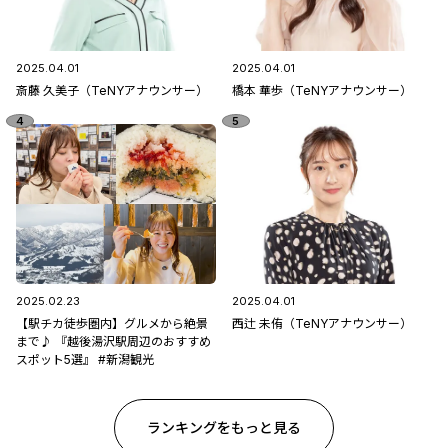
2025.04.01
2025.04.01
斎藤 久美子（TeNYアナウンサー）
橋本 華歩（TeNYアナウンサー）
2025.02.23
2025.04.01
【駅チカ徒歩圏内】グルメから絶景
西辻 未侑（TeNYアナウンサー）
まで♪ 『越後湯沢駅周辺のおすすめ
スポット5選』 #新潟観光
ランキングをもっと見る