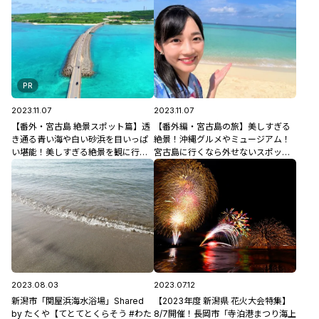
PR
2023.11.07
2023.11.07
【番外・宮古島 絶景スポット篇】透
【番外編・宮古島の旅】美しすぎる
き通る青い海や白い砂浜を目いっぱ
絶景！沖縄グルメやミュージアム！
い堪能！美しすぎる絶景を観に行こ
宮古島に行くなら外せないスポット5
う♪
選
2023.08.03
2023.07.12
新潟市「関屋浜海水浴場」Shared
【2023年度 新潟県 花火大会特集】
by たくや【てとてとくらそう #わた
8/7開催！長岡市「寺泊港まつり海上