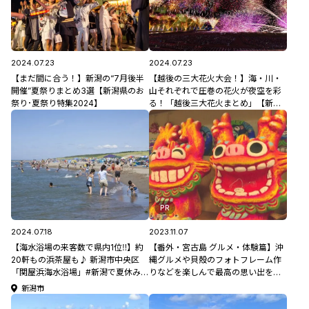
2024.07.23
2024.07.23
【まだ間に合う！】新潟の“7月後半
【越後の三大花火大会！】海・川・
開催”夏祭りまとめ3選【新潟県のお
山それぞれで圧巻の花火が夜空を彩
祭り･夏祭り特集2024】
る！「越後三大花火まとめ」【新潟
県のお祭り･夏祭り特集2024】
PR
2024.07.18
2023.11.07
【海水浴場の来客数で県内1位‼】約
【番外・宮古島 グルメ・体験篇】沖
20軒もの浜茶屋も♪ 新潟市中央区
縄グルメや貝殻のフォトフレーム作
「関屋浜海水浴場」#新潟で夏休みを
りなどを楽しんで最高の思い出を作
満喫♪
ろう♪
新潟市