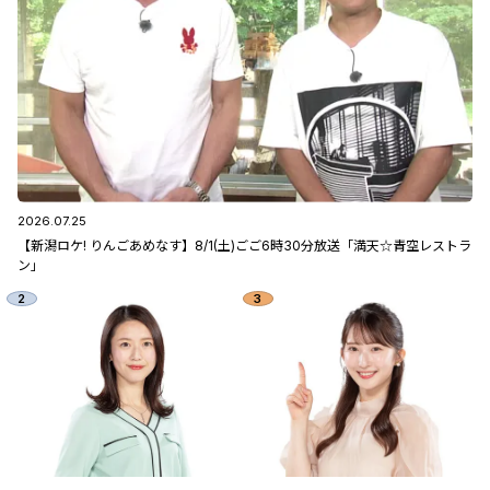
2026.07.25
【新潟ロケ! りんごあめなす】8/1(土)ごご6時30分放送「満天☆青空レストラ
ン」