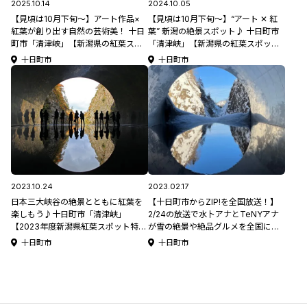
2025.10.14
2024.10.05
【見頃は10月下旬～】アート作品×
【見頃は10月下旬～】“アート ✕ 紅
紅葉が創り出す自然の芸術美！ 十日
葉” 新潟の絶景スポット♪ 十日町市
町市「清津峡」【新潟県の紅葉スポ
「清津峡」【新潟県の紅葉スポット
ット特集2025】
特集2024】
十日町市
十日町市
2023.10.24
2023.02.17
日本三大峡谷の絶景とともに紅葉を
【十日町市からZIP!を全国放送！】
楽しもう♪十日町市「清津峡」
2/24の放送で水卜アナとTeNYアナ
【2023年度新潟県紅葉スポット特
が雪の絶景や絶品グルメを全国に紹
集】
介します！
十日町市
十日町市