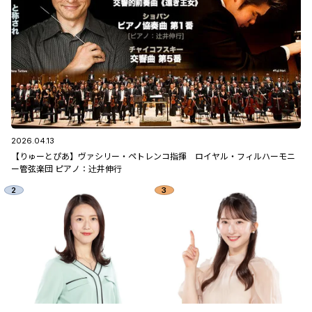
2026.04.13
【りゅーとぴあ】ヴァシリー・ペトレンコ指揮 ロイヤル・フィルハーモニ
ー管弦楽団 ピアノ：辻󠄀井伸行