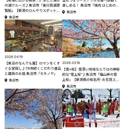
生もつをリーズナブルな食べ放題で
【秘境に広がる絶景！】涼しさ満点
楽しめる！ 魚沼市「焼肉 はじめの一
の湖クルーズ♪魚沼市「奥只見湖遊
歩」と「NIHO」
覧船」【新潟のひんやりスポット・
魚沼市
グルメ特集2026】
魚沼市
2026.04.19
2026.03.18
【魚沼のなんでも屋】ロマンをくす
ぐる宝探し♪78年続くこだわり食品
【雪×桜】雪深い地域ならではの神秘
と雑貨のお店 魚沼市「セキノヤ」
的な“雪上桜”♪魚沼市「福山峠の雪
上桜」【新潟県の桜名所･お花見スポ
魚沼市
ット特集2026】
魚沼市