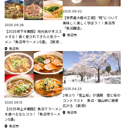
2025.09.02
【世界最大級の工場】“糀”について
美味しく楽しく学ぼう！！魚沼市
2025.09.28
「魚沼醸造」
【2025年下半期版】地元民がオスス
魚沼市
メする！長く愛されてきた人気ラー
メン「魚沼市ラーメン5選」【新潟ラ
ーメン特集2025】
魚沼市
2025.04.23
2年ぶり「雪上桜」が満開 雪と桜の
コントラスト 魚沼・福山峠に絶景
2025.06.13
広がる 《新潟》
【2025年上半期版】魚沼でラーメン
魚沼市
を食べるならココ！「魚沼市ラーメ
ン5選」
魚沼市