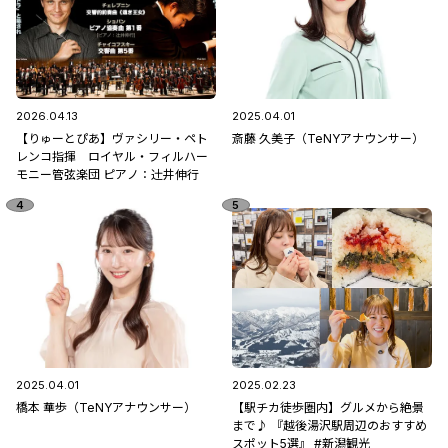
2026.04.13
2025.04.01
【りゅーとぴあ】ヴァシリー・ペト
斎藤 久美子（TeNYアナウンサー）
レンコ指揮 ロイヤル・フィルハー
モニー管弦楽団 ピアノ：辻󠄀井伸行
2025.04.01
2025.02.23
橋本 華歩（TeNYアナウンサー）
【駅チカ徒歩圏内】グルメから絶景
まで♪ 『越後湯沢駅周辺のおすすめ
スポット5選』 #新潟観光