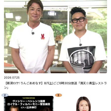
2026.07.25
【新潟ロケ! りんごあめなす】8/1(土)ごご6時30分放送「満天☆青空レストラ
ン」