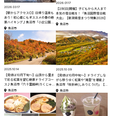
2026.01.17
2026.03.17
【2/8(日)開催】子どもから大人まで
【駅からアクセス◎】日帰り温泉も
本気の雪合戦を！「魚沼国際雪合戦
あり！初心者にもオススメの春の絶
大会」【新潟県雪まつり特集2026】
景ハイキング♪魚沼市「小出公園」
魚沼市
【新潟県の桜名所・お花見スポット
魚沼市
特集2026】
2025.10.14
2025.10.09
【見頃は10月下旬～】山頂から里ま
【見頃は10月中旬～】ドライブしな
で彩る紅葉を望む絶景ドライブコー
がら移りゆく紅葉や“滝雲”を堪能♪
ス♪魚沼市「六十里越峠(ろくじゅう
魚沼市「枝折峠(しおりとうげ)」【新
りごえとうげ)」【新潟県の紅葉スポ
潟県の紅葉スポット特集2025】
魚沼市
魚沼市
ット特集2025】