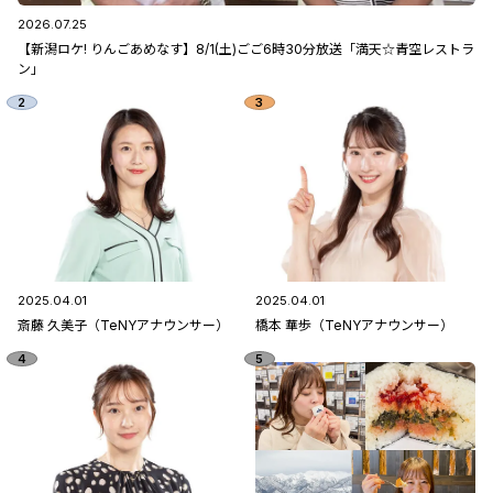
2026.07.25
【新潟ロケ! りんごあめなす】8/1(土)ごご6時30分放送「満天☆青空レストラ
ン」
2025.04.01
2025.04.01
斎藤 久美子（TeNYアナウンサー）
橋本 華歩（TeNYアナウンサー）