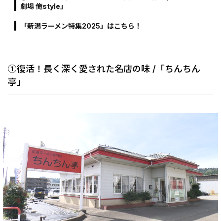
劇場 俺style」
「新潟ラーメン特集2025」はこちら！
①復活！長く深く愛された名店の味 /「ちんちん
亭」