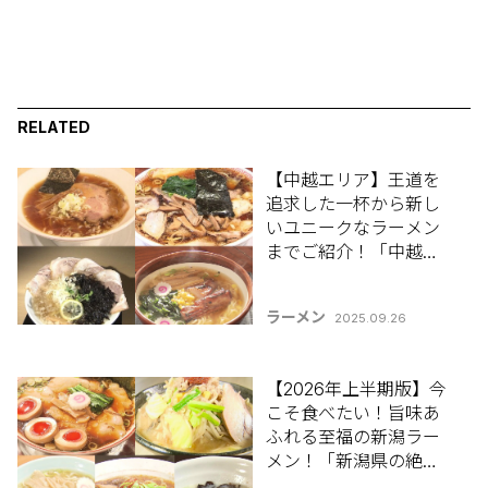
RELATED
【中越エリア】王道を
追求した一杯から新し
いユニークなラーメン
までご紹介！「中越地
区のおすすめラーメン8
選」【新潟ラーメン特
ラーメン
2025.09.26
集2025】
【2026年上半期版】今
こそ食べたい！旨味あ
ふれる至福の新潟ラー
メン！「新潟県の絶品
ラーメン5選」