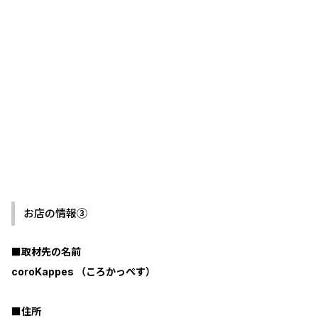
お店の情報③
■取材先の名前
coroKappes （ころかっぺす）
■住所