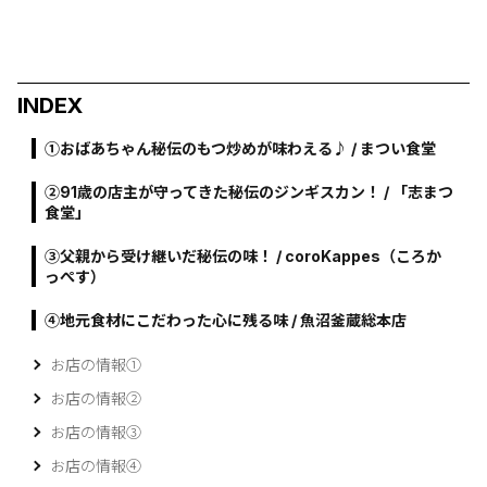
INDEX
①おばあちゃん秘伝のもつ炒めが味わえる♪ / まつい食堂
➁91歳の店主が守ってきた秘伝のジンギスカン！ / 「志まつ
食堂」
③父親から受け継いだ秘伝の味！ / coroKappes（ころか
っぺす）
④地元食材にこだわった心に残る味 / 魚沼釜蔵総本店
お店の情報①
お店の情報➁
お店の情報③
お店の情報④