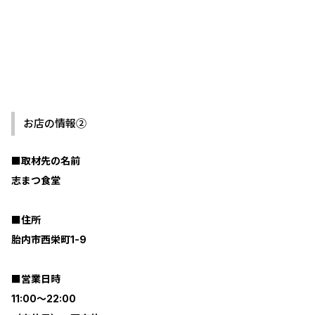
お店の情報➁
■取材先の名前
志まつ食堂
■住所
胎内市西栄町1-9
■営業日時
11:00～22:00