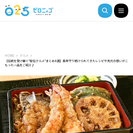
HOME
グルメ
【伝統を受け継ぐ“秘伝グルメ”まとめ4選】長年守り続けられてきたレシピや先代の想いがこ
もった一品をご紹介♪