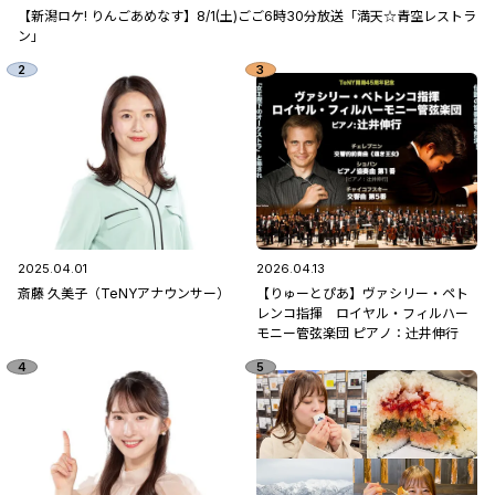
【新潟ロケ! りんごあめなす】8/1(土)ごご6時30分放送「満天☆青空レストラ
ン」
2025.04.01
2026.04.13
斎藤 久美子（TeNYアナウンサー）
【りゅーとぴあ】ヴァシリー・ペト
レンコ指揮 ロイヤル・フィルハー
モニー管弦楽団 ピアノ：辻󠄀井伸行