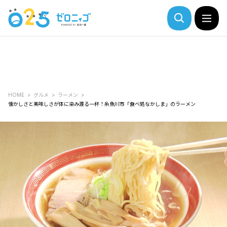
HOME
グルメ
ラーメン
懐かしさと美味しさが体に染み渡る一杯！糸魚川市「食べ処なかしま」のラーメン