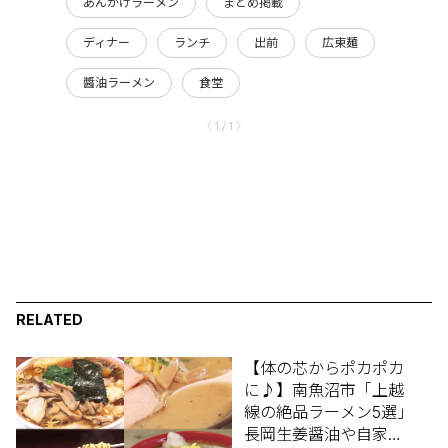
あんかけラーメン
まとめ掲載
ディナー
ランチ
出前
広東麺
醬油ラーメン
食堂
〈 1 / 1 〉
RELATED
【体の芯からポカポカ
に♪】南魚沼市「上越
線の絶品ラーメン5選」
長岡生姜醤油や自家製