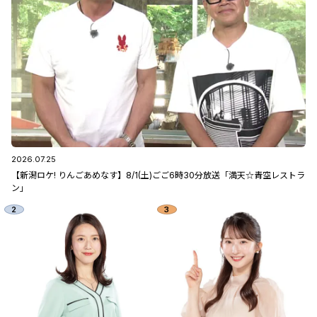
2026.07.25
【新潟ロケ! りんごあめなす】8/1(土)ごご6時30分放送「満天☆青空レストラ
ン」